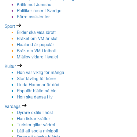
Kritik mot Jomshof
Politiker reser i Sverige
Färre assistenter
Sport
Bilder ska visa idrott
Bråket om VM är slut
Haaland är populär
Bråk om VM i fotboll
Mjällby vidare i kvalet
Kultur
Hon var viktig för många
Stor tävling för körer
Linda Hammar är död
Populär hjälte på bio
Hon ska dansa i tv
Vardags
Dyrare oxfilé i höst
Han fiskar kräftor
Turister gillar vädret
Lätt att spela minigolf
Dags att plocka blåbär