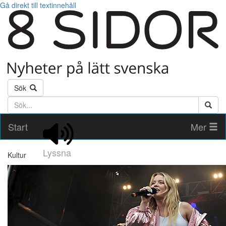
Gå direkt till textinnehåll
Sök
Söktext
Start
Mer
Lyssna
Kultur