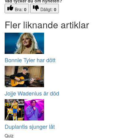
Vad tycker du om nyheten?
Bra:
0
Dåligt:
0
Fler liknande artiklar
Bonnie Tyler har dött
Jojje Wadenius är död
Duplantis sjunger låt
Quiz