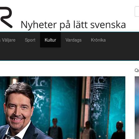
Sö
a Väljare
Sport
Kultur
Vardags
Krönika
Q