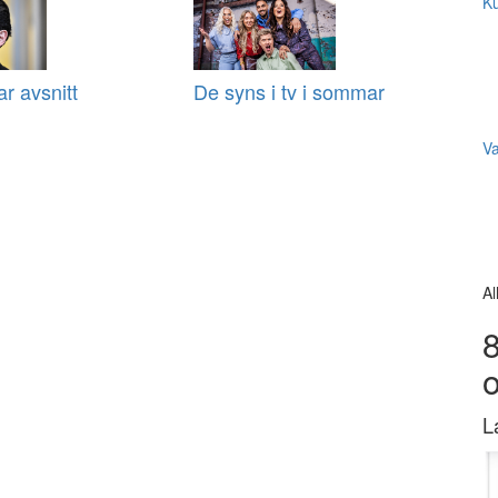
Ku
r avsnitt
De syns i tv i sommar
V
Al
8
L