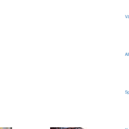
Vä
Al
Sp