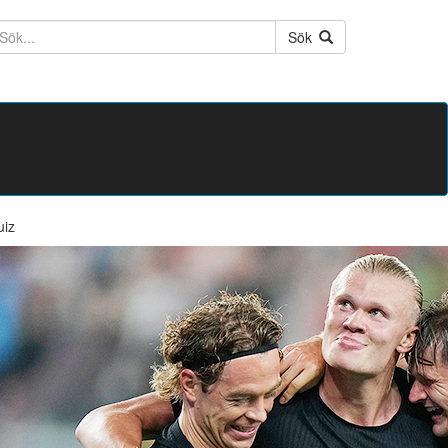
ktext
Sök
uiz