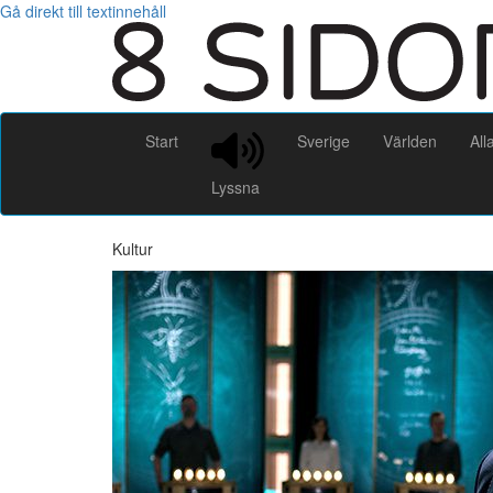
Gå direkt till textinnehåll
Start
Sverige
Världen
All
Lyssna
Kultur