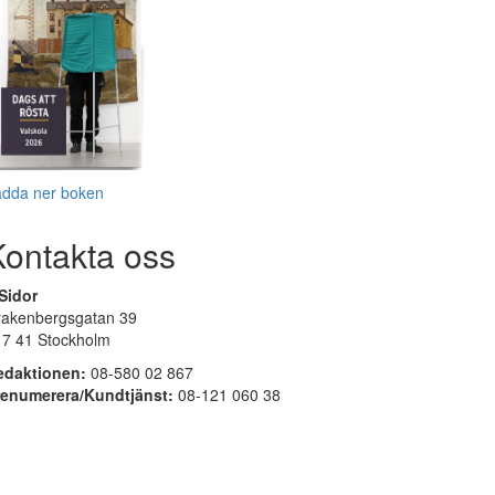
adda ner boken
Kontakta oss
Sidor
rakenbergsgatan 39
17 41 Stockholm
edaktionen:
08-580 02 867
renumerera/Kundtjänst:
08-121 060 38