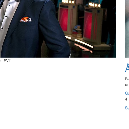
o: SVT
Å
Sv
om
Gå
4 
Sv