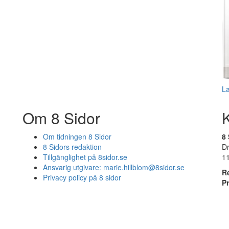
L
Om 8 Sidor
Om tidningen 8 Sidor
8 
8 Sidors redaktion
D
Tillgänglighet på 8sidor.se
1
Ansvarig utgivare:
marie.hillblom@8sidor.se
R
Privacy policy på 8 sidor
P