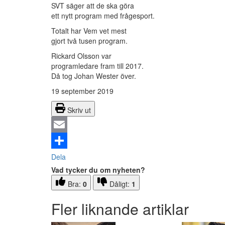
SVT säger att de ska göra
ett nytt program med frågesport.
Totalt har Vem vet mest
gjort två tusen program.
Rickard Olsson var
programledare fram till 2017.
Då tog Johan Wester över.
19 september 2019
Skriv ut
Email
Dela
Vad tycker du om nyheten?
Bra:
0
Dåligt:
1
Fler liknande artiklar