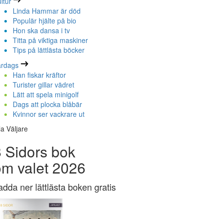
ltur
Linda Hammar är död
Populär hjälte på bio
Hon ska dansa i tv
Titta på viktiga maskiner
Tips på lättlästa böcker
ardags
Han fiskar kräftor
Turister gillar vädret
Lätt att spela minigolf
Dags att plocka blåbär
Kvinnor ser vackrare ut
la Väljare
 Sidors bok
om valet 2026
adda ner lättlästa boken gratis