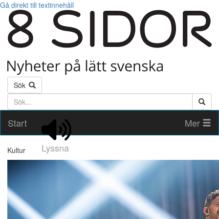
Gå direkt till textinnehåll
Sök
Söktext
Start
Mer
Lyssna
Kultur