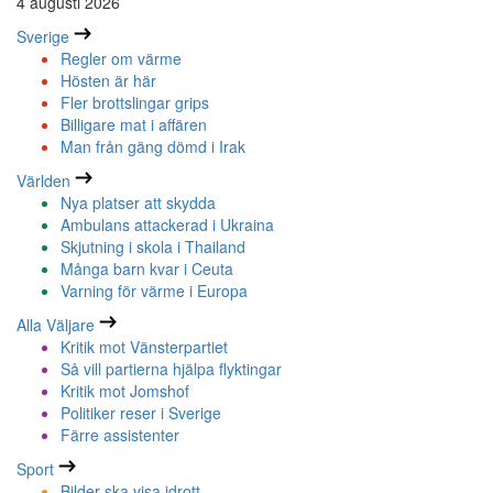
4 augusti 2026
Sverige
Regler om värme
Hösten är här
Fler brottslingar grips
Billigare mat i affären
Man från gäng dömd i Irak
Världen
Nya platser att skydda
Ambulans attackerad i Ukraina
Skjutning i skola i Thailand
Många barn kvar i Ceuta
Varning för värme i Europa
Alla Väljare
Kritik mot Vänsterpartiet
Så vill partierna hjälpa flyktingar
Kritik mot Jomshof
Politiker reser i Sverige
Färre assistenter
Sport
Bilder ska visa idrott