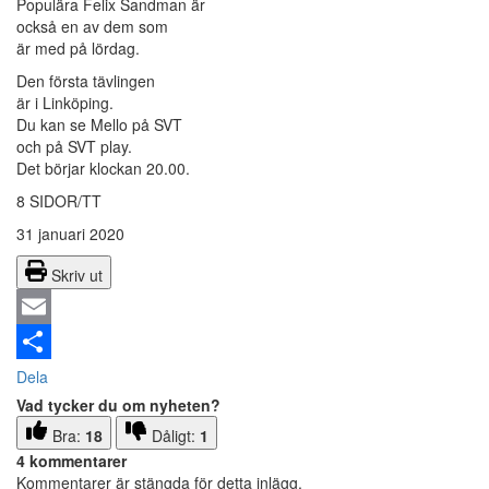
Populära Felix Sandman är
också en av dem som
är med på lördag.
Den första tävlingen
är i Linköping.
Du kan se Mello på SVT
och på SVT play.
Det börjar klockan 20.00.
8 SIDOR/TT
31 januari 2020
Skriv ut
Email
Dela
Vad tycker du om nyheten?
Bra:
18
Dåligt:
1
4 kommentarer
Kommentarer är stängda för detta inlägg.