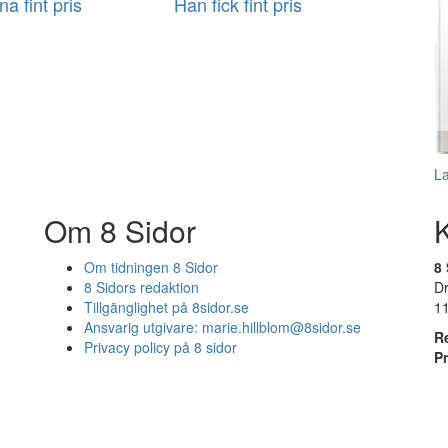
a fint pris
Han fick fint pris
L
Om 8 Sidor
Om tidningen 8 Sidor
8 
8 Sidors redaktion
D
Tillgänglighet på 8sidor.se
1
Ansvarig utgivare:
marie.hillblom@8sidor.se
R
Privacy policy på 8 sidor
P