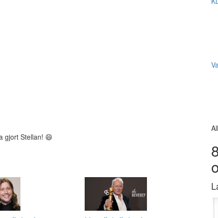
Ku
V
Al
 gjort Stellan! 😄
8
L