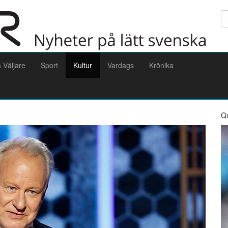
Sö
a Väljare
Sport
Kultur
Vardags
Krönika
Q