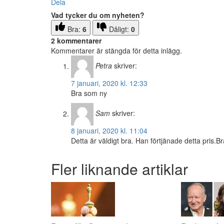
Dela
Vad tycker du om nyheten?
Bra:
6
Dåligt:
0
2 kommentarer
Kommentarer är stängda för detta inlägg.
Petra
skriver:
7 januari, 2020 kl. 12:33
Bra som ny
Sam
skriver:
8 januari, 2020 kl. 11:04
Detta är väldigt bra. Han förtjänade detta pris.Bra
Fler liknande artiklar