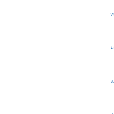
Vä
Al
Sp