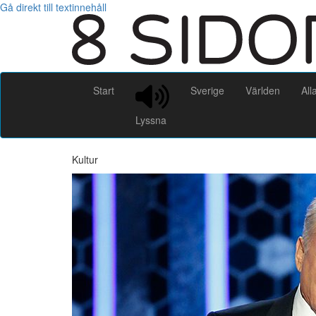
Gå direkt till textinnehåll
Start
Sverige
Världen
All
Lyssna
Kultur