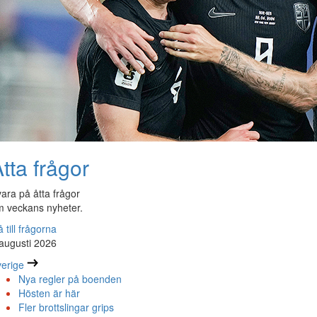
tta frågor
ara på åtta frågor
 veckans nyheter.
 till frågorna
augusti 2026
erige
Nya regler på boenden
Hösten är här
Fler brottslingar grips