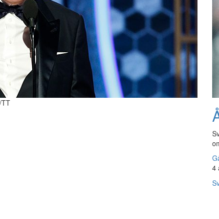
P/TT
Å
Sv
om
Gå
4 
Sv