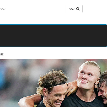
ktext
Sök
uiz