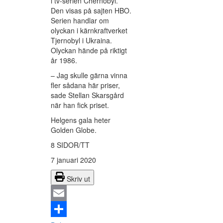
i tv-serien Chernobyl.
Den visas på sajten HBO.
Serien handlar om
olyckan i kärnkraftverket
Tjernobyl i Ukraina.
Olyckan hände på riktigt
år 1986.
– Jag skulle gärna vinna
fler sådana här priser,
sade Stellan Skarsgård
när han fick priset.
Helgens gala heter
Golden Globe.
8 SIDOR/TT
7 januari 2020
Skriv ut
Email