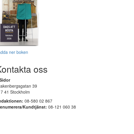
adda ner boken
Kontakta oss
Sidor
rakenbergsgatan 39
17 41 Stockholm
edaktionen:
08-580 02 867
renumerera/Kundtjänst:
08-121 060 38