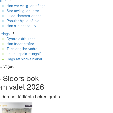
ltur
Hon var viktig för många
Stor tävling för körer
Linda Hammar är död
Populär hjälte på bio
Hon ska dansa i tv
ardags
Dyrare oxfilé i höst
Han fiskar kräftor
Turister gillar vädret
Lätt att spela minigolf
Dags att plocka blåbär
la Väljare
 Sidors bok
om valet 2026
adda ner lättlästa boken gratis