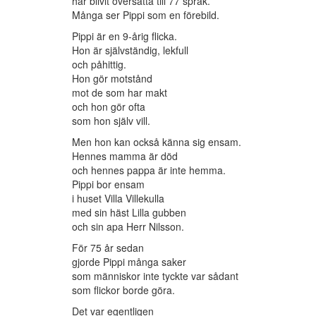
har blivit översatta till 77 språk.
Många ser Pippi som en förebild.
Pippi är en 9-årig flicka.
Hon är självständig, lekfull
och påhittig.
Hon gör motstånd
mot de som har makt
och hon gör ofta
som hon själv vill.
Men hon kan också känna sig ensam.
Hennes mamma är död
och hennes pappa är inte hemma.
Pippi bor ensam
i huset Villa Villekulla
med sin häst Lilla gubben
och sin apa Herr Nilsson.
För 75 år sedan
gjorde Pippi många saker
som människor inte tyckte var sådant
som flickor borde göra.
Det var egentligen