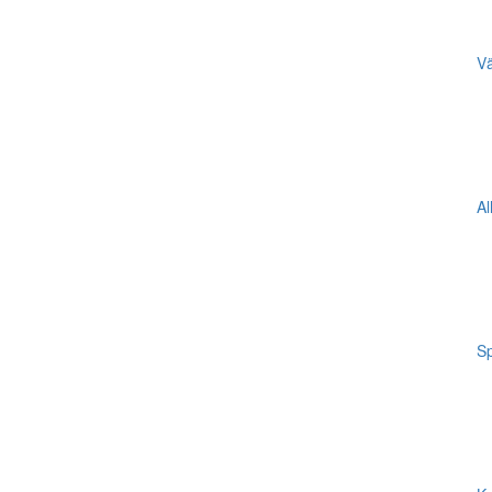
Vä
Al
Sp