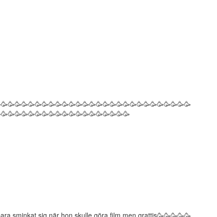
🥳🥳🥳🥳🥳🥳🥳🥳🥳🥳🥳🥳🥳🥳🥳🥳🥳🥳🥳🥳🥳🥳🥳🥳🥳🥳🥳🥳
🥳🥳🥳🥳🥳🥳🥳🥳🥳🥳🥳🥳🥳🥳🥳🥳🥳🥳🥳
u bara sminkat sig när hon skulle göra film men grattis🥳🥳🥳🥳🥳