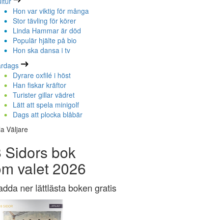
ltur
Hon var viktig för många
Stor tävling för körer
Linda Hammar är död
Populär hjälte på bio
Hon ska dansa i tv
ardags
Dyrare oxfilé i höst
Han fiskar kräftor
Turister gillar vädret
Lätt att spela minigolf
Dags att plocka blåbär
la Väljare
 Sidors bok
om valet 2026
adda ner lättlästa boken gratis