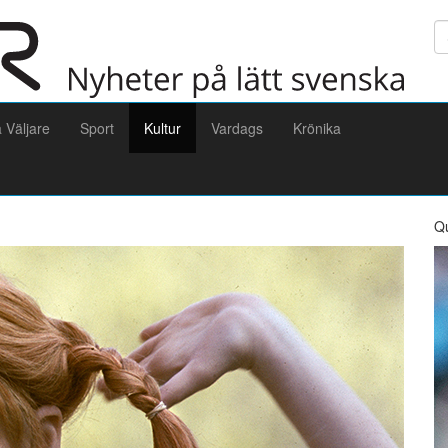
Sö
a Väljare
Sport
Kultur
Vardags
Krönika
Q