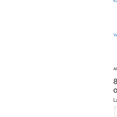
Ku
V
Al
8
L