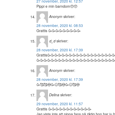
27 november, 2020 kl. 12:57
Pippi e min barndom🥺🥺
Anonym
skriver:
28 november, 2020 kl. 08:53
Grattis 🥳🥳🥳🥳🥳🥳🥳🥳🥳
ಠ‿ಠ
skriver:
28 november, 2020 kl. 17:39
Grattis🥳🥳🥳🥳🥳🥳🥳🥳🥳🥳🥳🥳🥳🥳🥳🥳🥳🥳
🥳🥳🥳🥳🥳🥳🥳🥳🥳🥳🥳🥳🥳🥳🥳🥳🥳🥳🥳🥳🥳
Anonym
skriver:
28 november, 2020 kl. 17:39
🥳🥰🥰😍🥳😊🥰😍🥳😊🥰😍
Delina
skriver:
29 november, 2020 kl. 11:57
Grattis 🥳🥳🥳🥳🥳🥳🥳🥳🥳🥳🥳🥳
Jag viste inte att pippa fans på riktig hon har j