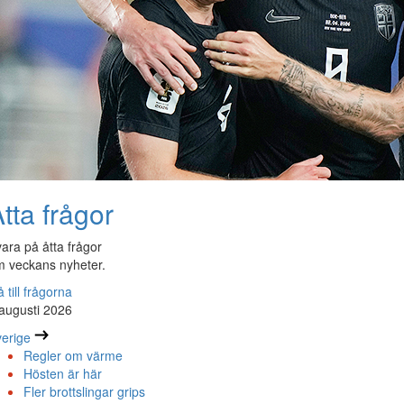
tta frågor
ara på åtta frågor
 veckans nyheter.
 till frågorna
augusti 2026
erige
Regler om värme
Hösten är här
Fler brottslingar grips