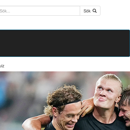
ktext
Sök
uiz