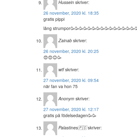
Hussein
skriver:
26 november, 2020 kl. 18:35
gratis pippi
lång strumpor🥳🥳🥳🥳🥳🥳🥳🥳🥳🥳🥳🥳🥳🥳🥳
Zainab
skriver:
26 november, 2020 kl. 20:25
😍😍😊🥳
wtf
skriver:
27 november, 2020 kl. 09:54
när fan va hon 75
Anonym
skriver:
27 november, 2020 kl. 12:17
gratis på födelsedagen🥳🥳
Palastines🇵🇸
skriver: