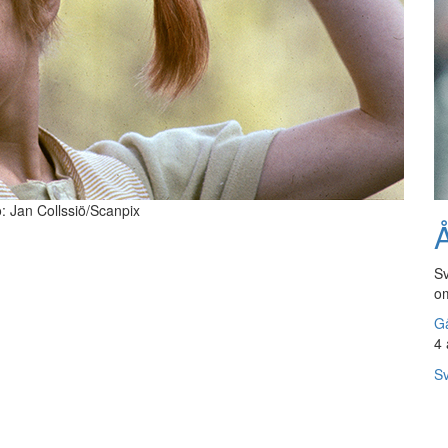
o: Jan Collssiö/Scanpix
Å
Sv
om
Gå
4 
Sv