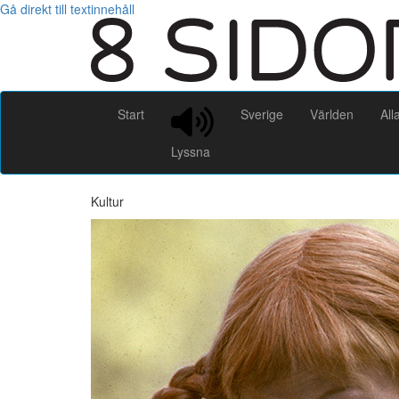
Gå direkt till textinnehåll
Start
Sverige
Världen
All
Lyssna
Kultur