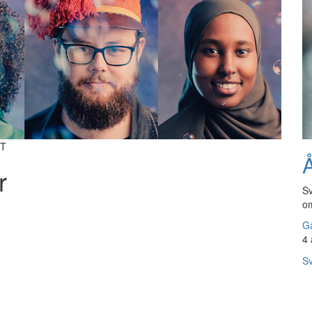
TT
Å
r
Sv
om
Gå
4 
Sv