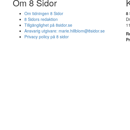
Om 8 Sidor
Om tidningen 8 Sidor
8 
8 Sidors redaktion
D
Tillgänglighet på 8sidor.se
1
Ansvarig utgivare:
marie.hillblom@8sidor.se
R
Privacy policy på 8 sidor
P