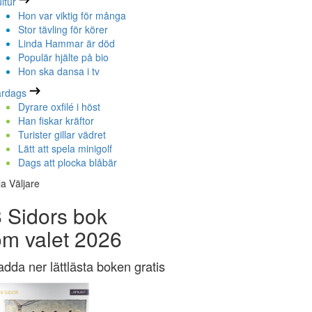
ltur
Hon var viktig för många
Stor tävling för körer
Linda Hammar är död
Populär hjälte på bio
Hon ska dansa i tv
ardags
Dyrare oxfilé i höst
Han fiskar kräftor
Turister gillar vädret
Lätt att spela minigolf
Dags att plocka blåbär
la Väljare
 Sidors bok
om valet 2026
adda ner lättlästa boken gratis