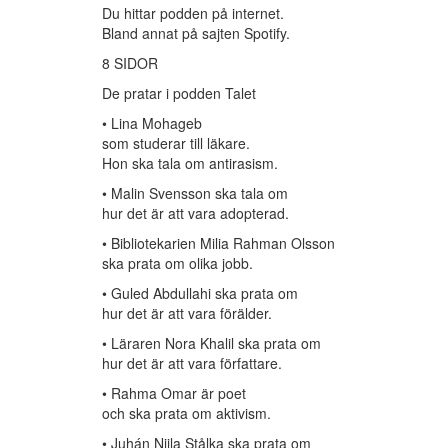
Du hittar podden på internet.
Bland annat på sajten Spotify.
8 SIDOR
De pratar i podden Talet
• Lina Mohageb
som studerar till läkare.
Hon ska tala om antirasism.
• Malin Svensson ska tala om
hur det är att vara adopterad.
• Bibliotekarien Milia Rahman Olsson
ska prata om olika jobb.
• Guled Abdullahi ska prata om
hur det är att vara förälder.
• Läraren Nora Khalil ska prata om
hur det är att vara författare.
• Rahma Omar är poet
och ska prata om aktivism.
• Juhán Niila Stålka ska prata om