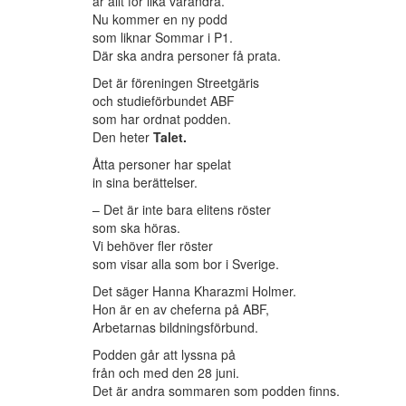
är allt för lika varandra.
Nu kommer en ny podd
som liknar Sommar i P1.
Där ska andra personer få prata.
Det är föreningen Streetgäris
och studieförbundet ABF
som har ordnat podden.
Den heter
Talet.
Åtta personer har spelat
in sina berättelser.
– Det är inte bara elitens röster
som ska höras.
Vi behöver fler röster
som visar alla som bor i Sverige.
Det säger Hanna Kharazmi Holmer.
Hon är en av cheferna på ABF,
Arbetarnas bildningsförbund.
Podden går att lyssna på
från och med den 28 juni.
Det är andra sommaren som podden finns.