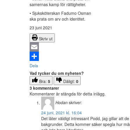
samernas kamp för rättigheter.
• Sjuksköterskan Fadumo Osman
ska prata om arv och identitet.
23 juni 2021
Skriv ut
Email
Dela
Vad tycker du om nyheten?
Bra:
5
Dåligt:
0
3 kommentarer
Kommentarer är stängda för detta inlägg.
Hodan
skriver:
24 juni, 2021 kl. 16:04
Det låter väldigt intressant Podd, jag gillar att 
bakgrunder. Detta kommer säker spegla hur mångf