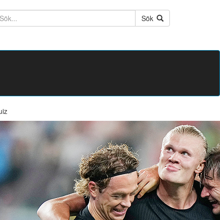
ktext
Sök
uiz