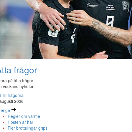
tta frågor
ara på åtta frågor
 veckans nyheter.
 till frågorna
augusti 2026
erige
Regler om värme
Hösten är här
Fler brottslingar grips