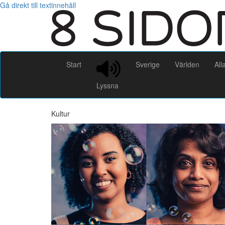
Gå direkt till textinnehåll
Start
Sverige
Världen
All
Lyssna
Kultur