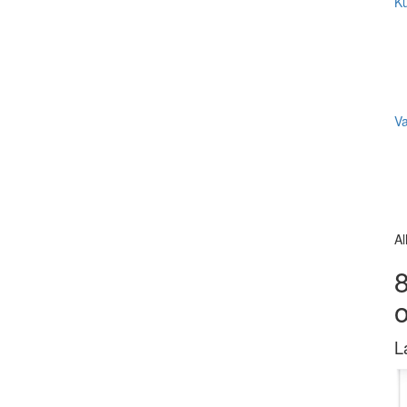
Ku
V
Al
8
L