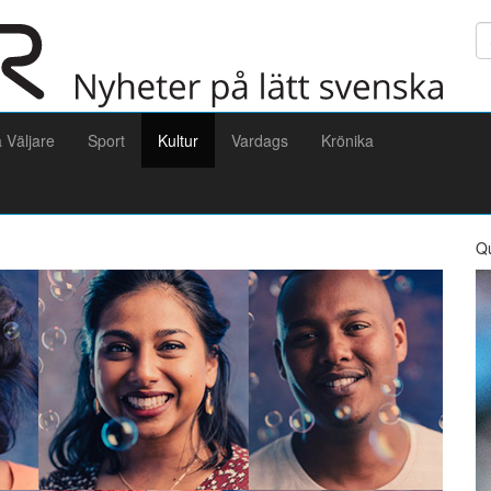
Sö
a Väljare
Sport
Kultur
Vardags
Krönika
Q