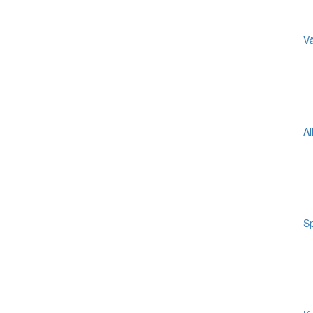
Vä
Al
Sp