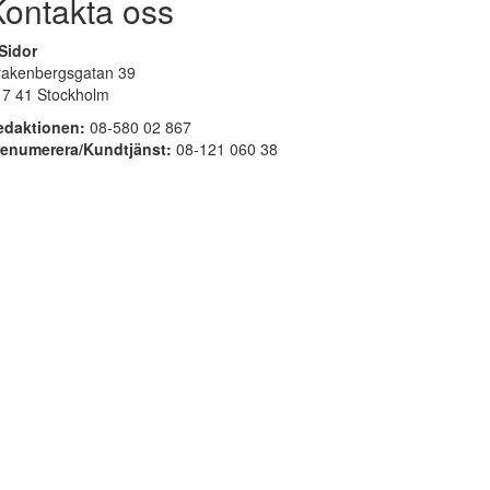
Kontakta oss
Sidor
rakenbergsgatan 39
17 41 Stockholm
edaktionen:
08-580 02 867
renumerera/Kundtjänst:
08-121 060 38