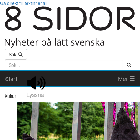
Gå direkt till textinnehåll
Sök
Söktext
Start
Mer
Lyssna
Kultur