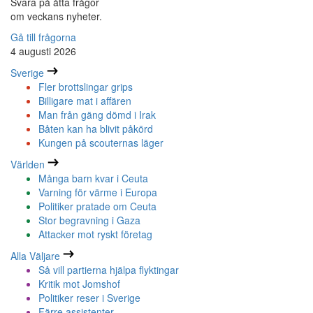
Svara på åtta frågor
om veckans nyheter.
Gå till frågorna
4 augusti 2026
Sverige
Fler brottslingar grips
Billigare mat i affären
Man från gäng dömd i Irak
Båten kan ha blivit påkörd
Kungen på scouternas läger
Världen
Många barn kvar i Ceuta
Varning för värme i Europa
Politiker pratade om Ceuta
Stor begravning i Gaza
Attacker mot ryskt företag
Alla Väljare
Så vill partierna hjälpa flyktingar
Kritik mot Jomshof
Politiker reser i Sverige
Färre assistenter