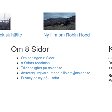
ekisk hjälte
Ny film om Robin Hood
Om 8 Sidor
Om tidningen 8 Sidor
8 
8 Sidors redaktion
D
Tillgänglighet på 8sidor.se
1
Ansvarig utgivare:
marie.hillblom@8sidor.se
R
Privacy policy på 8 sidor
P