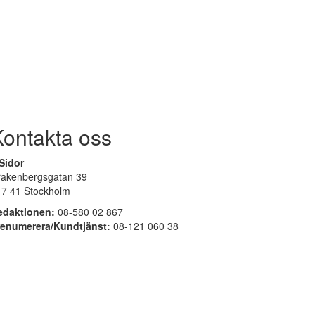
Kontakta oss
Sidor
rakenbergsgatan 39
17 41 Stockholm
edaktionen:
08-580 02 867
renumerera/Kundtjänst:
08-121 060 38