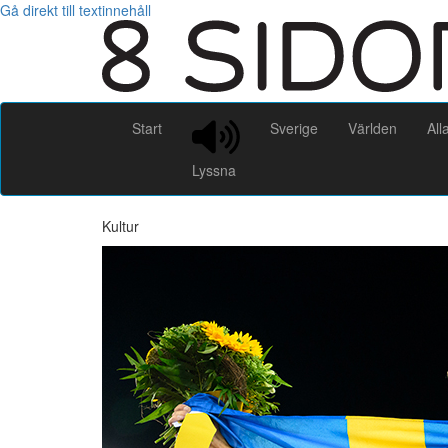
Gå direkt till textinnehåll
Start
Sverige
Världen
All
Lyssna
Kultur