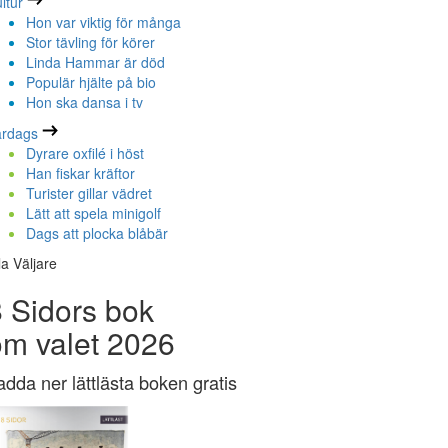
ltur
Hon var viktig för många
Stor tävling för körer
Linda Hammar är död
Populär hjälte på bio
Hon ska dansa i tv
ardags
Dyrare oxfilé i höst
Han fiskar kräftor
Turister gillar vädret
Lätt att spela minigolf
Dags att plocka blåbär
la Väljare
 Sidors bok
om valet 2026
adda ner lättlästa boken gratis