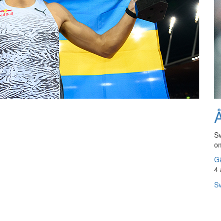
Å
Sv
om
Gå
4 
Sv