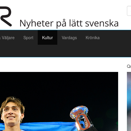
Sö
a Väljare
Sport
Kultur
Vardags
Krönika
Q