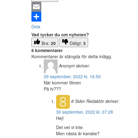
Email
Dela
Vad tycker du om nyheten?
Bra:
20
Dåligt:
3
6 kommentarer
Kommentarer är stängda för detta inlägg.
Anonym
skriver:
29 september, 2022 kl. 16:50
När kommer filmen
På tv???
8 Sidor
Redaktör
skriver:
30 september, 2022 kl. 07:28
Hej!
Det vet vi inte.
Men nästa år kanske?