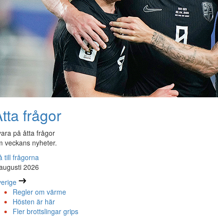
tta frågor
ara på åtta frågor
 veckans nyheter.
 till frågorna
augusti 2026
erige
Regler om värme
Hösten är här
Fler brottslingar grips