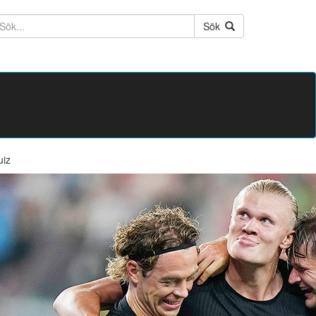
ktext
Sök
uiz