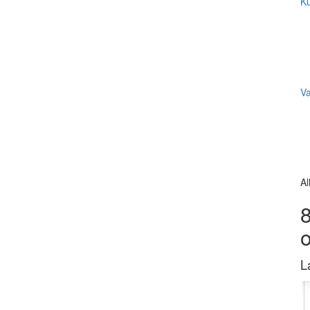
Ku
V
Al
8
L