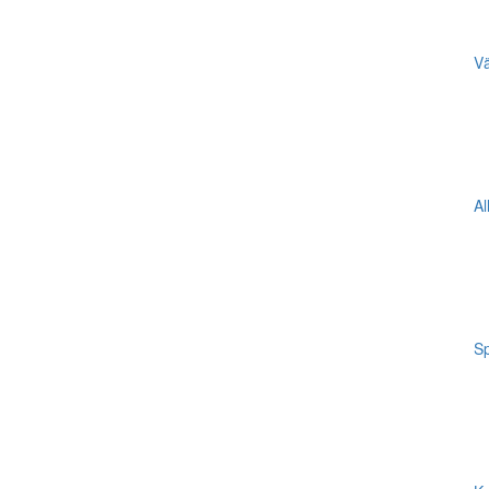
Vä
Al
Sp