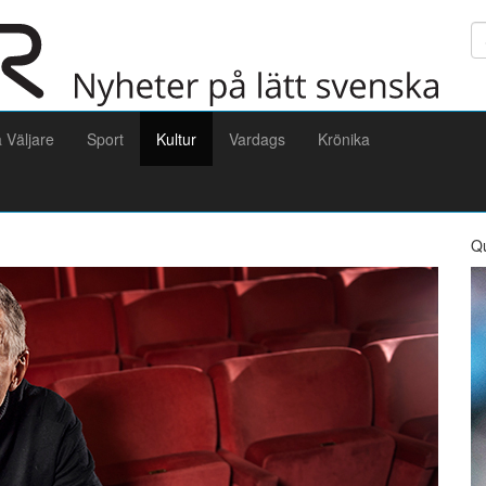
Sö
a Väljare
Sport
Kultur
Vardags
Krönika
Q