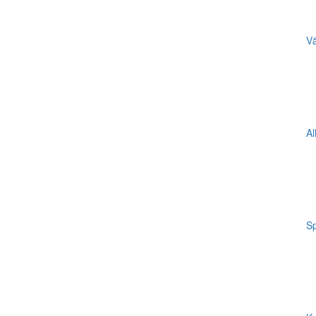
Vä
Al
Sp