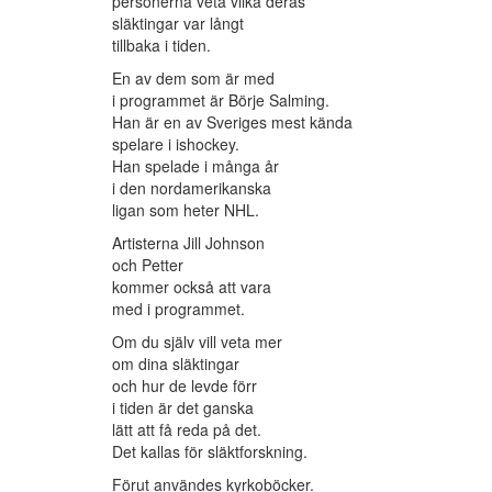
personerna veta vilka deras
släktingar var långt
tillbaka i tiden.
En av dem som är med
i programmet är Börje Salming.
Han är en av Sveriges mest kända
spelare i ishockey.
Han spelade i många år
i den nordamerikanska
ligan som heter NHL.
Artisterna Jill Johnson
och Petter
kommer också att vara
med i programmet.
Om du själv vill veta mer
om dina släktingar
och hur de levde förr
i tiden är det ganska
lätt att få reda på det.
Det kallas för släktforskning.
Förut användes kyrkoböcker.