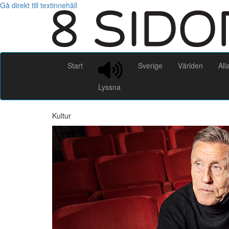
Gå direkt till textinnehåll
Start
Sverige
Världen
All
Lyssna
Kultur