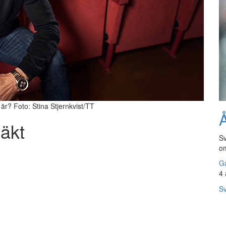
är? Foto: Stina Stjernkvist/TT
Å
läkt
Sv
om
Gå
4 
Sv