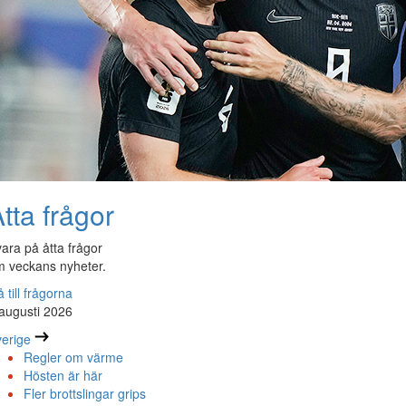
tta frågor
ara på åtta frågor
 veckans nyheter.
 till frågorna
augusti 2026
erige
Regler om värme
Hösten är här
Fler brottslingar grips