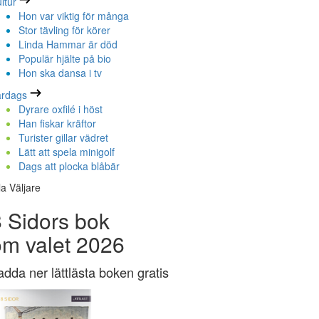
ltur
Hon var viktig för många
Stor tävling för körer
Linda Hammar är död
Populär hjälte på bio
Hon ska dansa i tv
ardags
Dyrare oxfilé i höst
Han fiskar kräftor
Turister gillar vädret
Lätt att spela minigolf
Dags att plocka blåbär
la Väljare
 Sidors bok
om valet 2026
adda ner lättlästa boken gratis