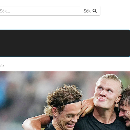
ktext
Sök
uiz