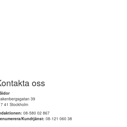
Kontakta oss
Sidor
rakenbergsgatan 39
17 41 Stockholm
edaktionen:
08-580 02 867
renumerera/Kundtjänst:
08-121 060 38