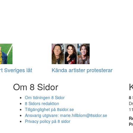
t Sveriges låt
Kända artister protesterar
Om 8 Sidor
Om tidningen 8 Sidor
8 
8 Sidors redaktion
D
Tillgänglighet på 8sidor.se
1
Ansvarig utgivare:
marie.hillblom@8sidor.se
R
Privacy policy på 8 sidor
P