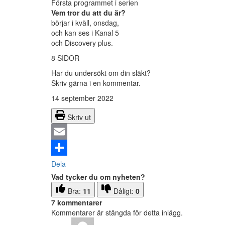
Första programmet i serien
Vem tror du att du är?
börjar i kväll, onsdag,
och kan ses i Kanal 5
och Discovery plus.
8 SIDOR
Har du undersökt om din släkt?
Skriv gärna i en kommentar.
14 september 2022
Skriv ut
Email
Dela
Vad tycker du om nyheten?
Bra:
11
Dåligt:
0
7 kommentarer
Kommentarer är stängda för detta inlägg.