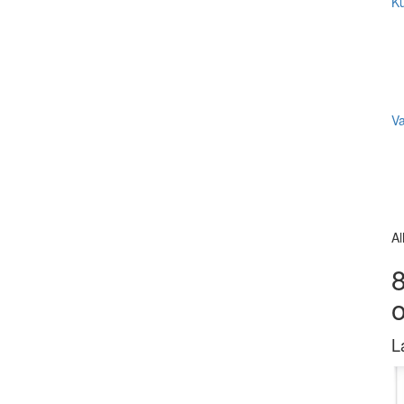
Ku
V
Al
8
L