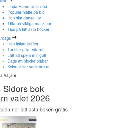
ltur
Linda Hammar är död
Populär hjälte på bio
Hon ska dansa i tv
Titta på viktiga maskiner
Tips på lättlästa böcker
ardags
Han fiskar kräftor
Turister gillar vädret
Lätt att spela minigolf
Dags att plocka blåbär
Kvinnor ser vackrare ut
la Väljare
 Sidors bok
om valet 2026
adda ner lättlästa boken gratis