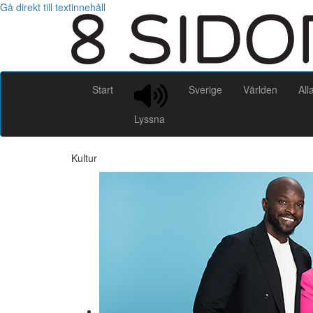
Gå direkt till textinnehåll
Start
Sverige
Världen
All
Lyssna
Kultur