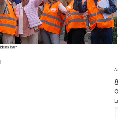
Ku
V
rldens barn
n
Al
8
L