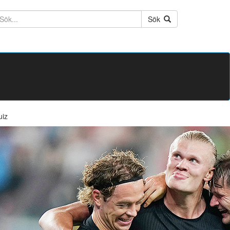
ktext
Sök
uiz