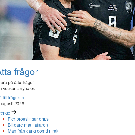
tta frågor
ara på åtta frågor
 veckans nyheter.
 till frågorna
augusti 2026
erige
Fler brottslingar grips
Billigare mat i affären
Man från gäng dömd i Irak