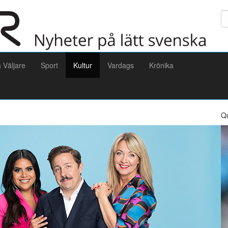
Sö
a Väljare
Sport
Kultur
Vardags
Krönika
Q