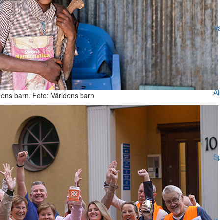
Vä
Al
ldens barn. Foto: Världens barn
Sp