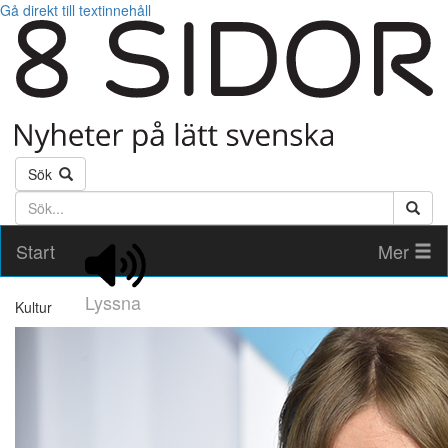
Gå direkt till textinnehåll
Sök
Söktext
Start
Mer
Lyssna
Kultur