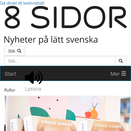
Gå direkt till textinnehåll
Sök
Söktext
Start
Mer
Lyssna
Kultur