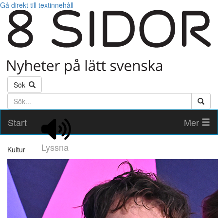
Gå direkt till textinnehåll
Sök
Söktext
Start
Mer
Lyssna
Kultur