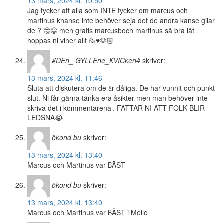
13 mars, 2024 kl. 10:50
Jag tycker att alla som INTE tycker om marcus och
martinus khanse inte behöver seja det de andra kanse gilar
de ? 🤔😉 men gratis marcusboch martinus så bra låt
hoppas ni viner allt 🥳♥️🫶🏼
#DEn_ GYLLEne_KVICken#
skriver:
13 mars, 2024 kl. 11:46
Sluta att diskutera om de är dåliga. De har vunnit och punkt
slut. Ni får gärna tänka era åsikter men man behöver inte
skriva det i kommentarena . FATTAR NI ATT FOLK BLIR
LEDSNA😭
ökond bu
skriver:
13 mars, 2024 kl. 13:40
Marcus och Martinus var BÄST
ökond bu
skriver:
13 mars, 2024 kl. 13:40
Marcus och Martinus var BÄST i Mello