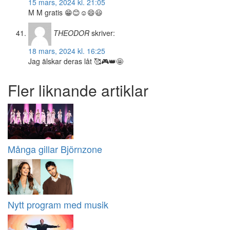
15 mars, 2024 kl. 21:05
M M gratis 😁😊☺️😄😃
THEODOR
skriver:
18 mars, 2024 kl. 16:25
Jag älskar deras låt 🥰🎮👑🤩
Fler liknande artiklar
Många gillar Björnzone
Nytt program med musik