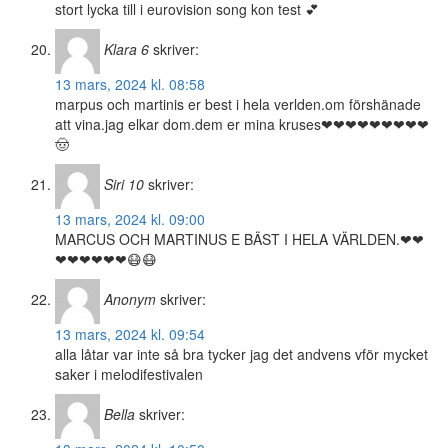
stort lycka till i eurovision song kon test 💕
Klara 6
skriver:
13 mars, 2024 kl. 08:58
marpus och martinis er best i hela verlden.om förshänade
att vina.jag elkar dom.dem er mina kruses❤❤❤❤❤❤❤❤❤
🤠
Siri 10
skriver:
13 mars, 2024 kl. 09:00
MARCUS OCH MARTINUS E BÄST I HELA VÄRLDEN.❤❤
❤❤❤❤❤❤😷😷
Anonym
skriver:
13 mars, 2024 kl. 09:54
alla låtar var inte så bra tycker jag det andvens vför mycket
saker i melodifestivalen
Bella
skriver: