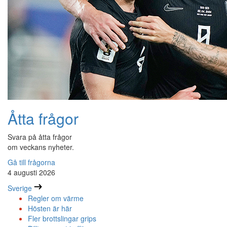
Åtta frågor
Svara på åtta frågor
om veckans nyheter.
Gå till frågorna
4 augusti 2026
Sverige
Regler om värme
Hösten är här
Fler brottslingar grips