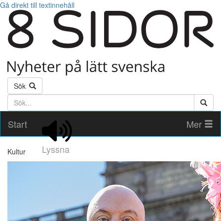
Gå direkt till textinnehåll
Sök
Söktext
Start
Mer
Lyssna
Kultur