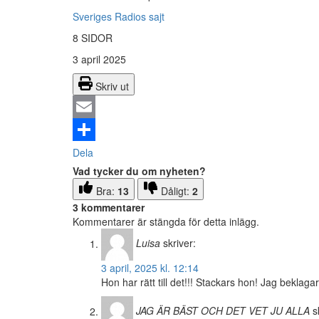
Sveriges Radios sajt
8 SIDOR
3 april 2025
Skriv ut
Email
Dela
Vad tycker du om nyheten?
Bra:
13
Dåligt:
2
3 kommentarer
Kommentarer är stängda för detta inlägg.
Luisa
skriver:
3 april, 2025 kl. 12:14
Hon har rätt till det!!! Stackars hon! Jag beklaga
JAG ÄR BÄST OCH DET VET JU ALLA
s