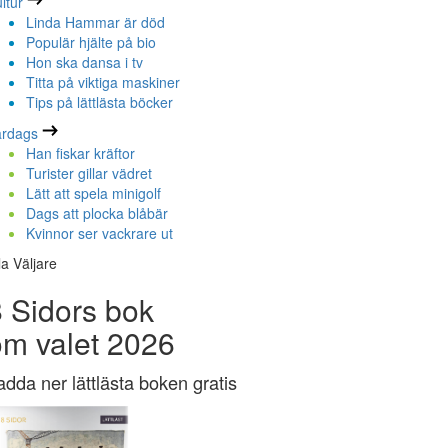
ltur
Linda Hammar är död
Populär hjälte på bio
Hon ska dansa i tv
Titta på viktiga maskiner
Tips på lättlästa böcker
ardags
Han fiskar kräftor
Turister gillar vädret
Lätt att spela minigolf
Dags att plocka blåbär
Kvinnor ser vackrare ut
la Väljare
 Sidors bok
om valet 2026
adda ner lättlästa boken gratis