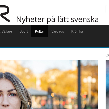
Sö
a Väljare
Sport
Kultur
Vardags
Krönika
Q