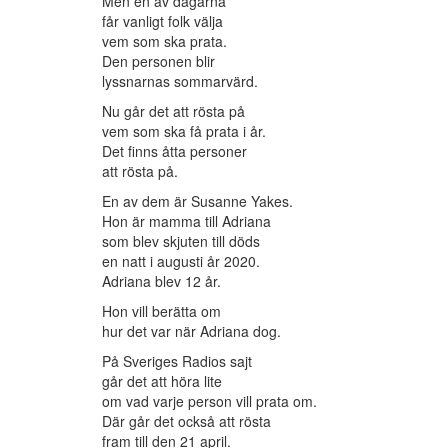
Men en av dagarna
får vanligt folk välja
vem som ska prata.
Den personen blir
lyssnarnas sommarvärd.
Nu går det att rösta på
vem som ska få prata i år.
Det finns åtta personer
att rösta på.
En av dem är Susanne Yakes.
Hon är mamma till Adriana
som blev skjuten till döds
en natt i augusti år 2020.
Adriana blev 12 år.
Hon vill berätta om
hur det var när Adriana dog.
På Sveriges Radios sajt
går det att höra lite
om vad varje person vill prata om.
Där går det också att rösta
fram till den 21 april.