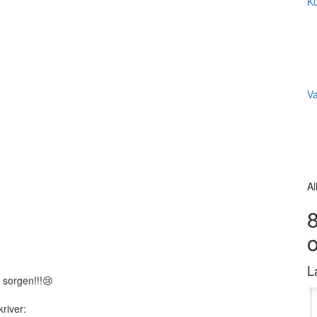
Ku
V
Al
8
L
r sorgen!!!😢
kriver: