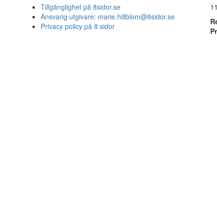
Tillgänglighet på 8sidor.se
1
Ansvarig utgivare:
marie.hillblom@8sidor.se
R
Privacy policy på 8 sidor
P