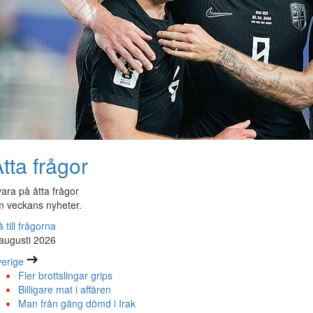
tta frågor
ara på åtta frågor
 veckans nyheter.
 till frågorna
augusti 2026
erige
Fler brottslingar grips
Billigare mat i affären
Man från gäng dömd i Irak