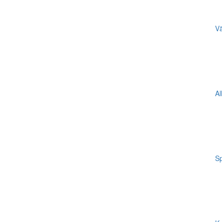
Vä
Al
Sp