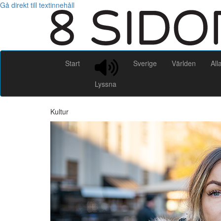
Gå direkt till textinnehåll
Start
Sverige
Världen
All
Lyssna
Kultur