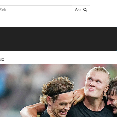
ktext
Sök
uiz