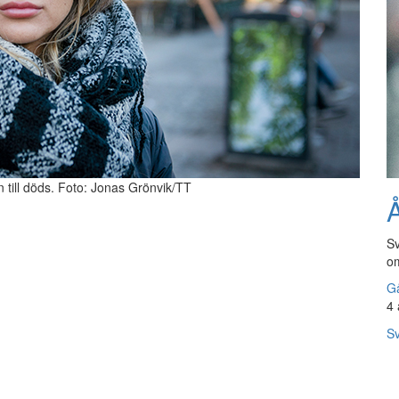
till döds. Foto: Jonas Grönvik/TT
Å
Sv
om
Gå
4 
Sv