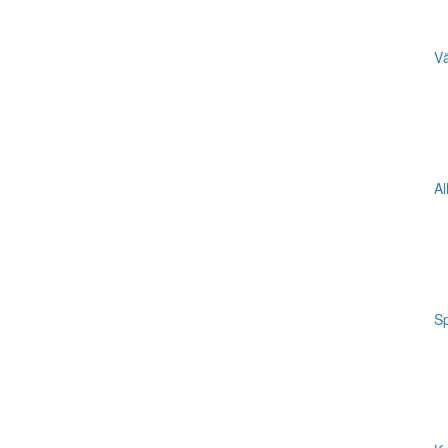
Vä
Al
Sp