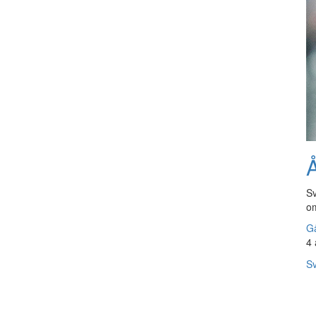
Å
Sv
om
Gå
4 
Sv