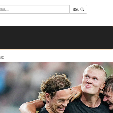
ktext
Sök
uiz