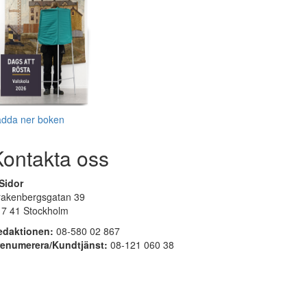
adda ner boken
Kontakta oss
Sidor
rakenbergsgatan 39
17 41 Stockholm
edaktionen:
08-580 02 867
renumerera/Kundtjänst:
08-121 060 38