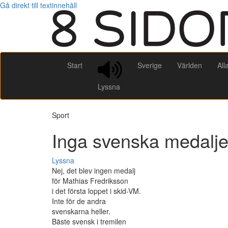
Gå direkt till textinnehåll
Start
Sverige
Världen
All
Lyssna
Sport
Inga svenska medalje
Lyssna
Nej, det blev ingen medalj
för Mathias Fredriksson
i det första loppet i skid-VM.
Inte för de andra
svenskarna heller.
Bäste svensk i tremilen