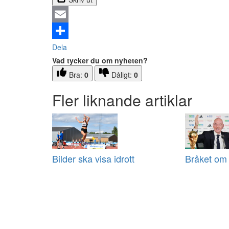
Email
Dela
Vad tycker du om nyheten?
Bra:
0
Dåligt:
0
Fler liknande artiklar
Bilder ska visa idrott
Bråket om 