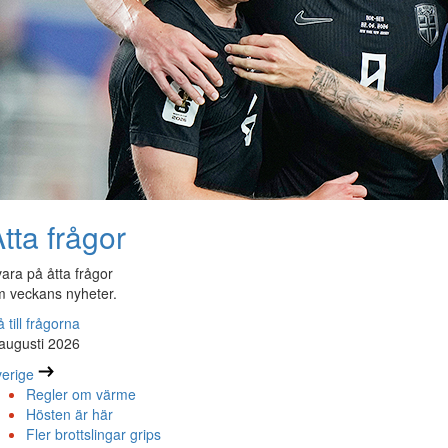
tta frågor
ara på åtta frågor
 veckans nyheter.
 till frågorna
augusti 2026
erige
Regler om värme
Hösten är här
Fler brottslingar grips