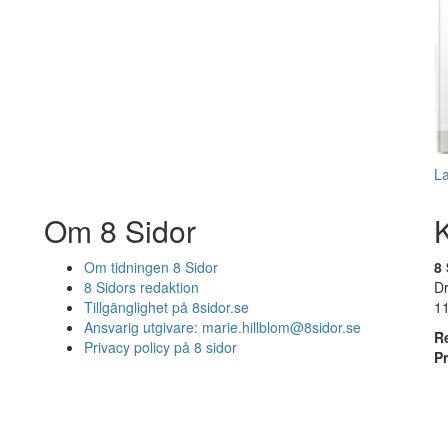
L
Om 8 Sidor
Om tidningen 8 Sidor
8 
8 Sidors redaktion
D
Tillgänglighet på 8sidor.se
1
Ansvarig utgivare:
marie.hillblom@8sidor.se
R
Privacy policy på 8 sidor
P