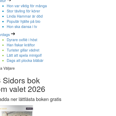
ltur
Hon var viktig för många
Stor tävling för körer
Linda Hammar är död
Populär hjälte på bio
Hon ska dansa i tv
ardags
Dyrare oxfilé i höst
Han fiskar kräftor
Turister gillar vädret
Lätt att spela minigolf
Dags att plocka blåbär
la Väljare
 Sidors bok
om valet 2026
adda ner lättlästa boken gratis