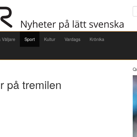
Sö
a Väljare
Sport
Kultur
Vardags
Krönika
Q
r på tremilen