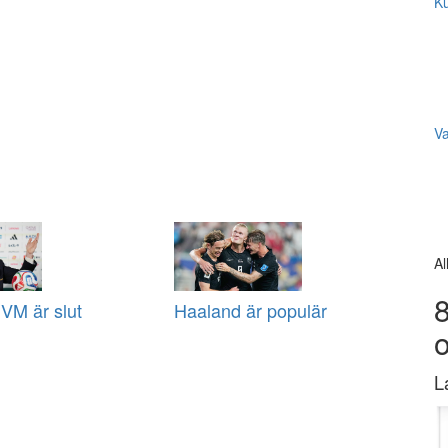
Ku
V
Al
8
VM är slut
Haaland är populär
L