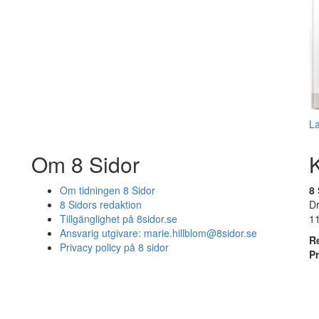
L
Om 8 Sidor
Om tidningen 8 Sidor
8 
8 Sidors redaktion
D
Tillgänglighet på 8sidor.se
1
Ansvarig utgivare:
marie.hillblom@8sidor.se
R
Privacy policy på 8 sidor
P