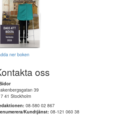
adda ner boken
Kontakta oss
Sidor
rakenbergsgatan 39
17 41 Stockholm
edaktionen:
08-580 02 867
renumerera/Kundtjänst:
08-121 060 38