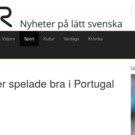
Sö
a Väljare
Sport
Kultur
Vardags
Krönika
Q
r spelade bra i Portugal