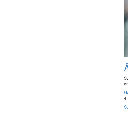
Å
Sv
om
Gå
4 
Sv