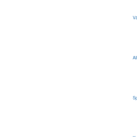
Vä
Al
Sp