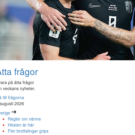
tta frågor
ara på åtta frågor
 veckans nyheter.
 till frågorna
augusti 2026
erige
Regler om värme
Hösten är här
Fler brottslingar grips