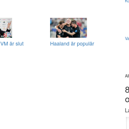
Ku
V
VM är slut
Haaland är populär
Al
8
L