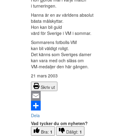
i turneringen.
Hanna är en av världens absolut
bästa målskyttar.
Hon kan bli guld
värd för Sverige i VM i sommar.
Sommarens fotbolls-VM
kan bli väldigt roligt.
Det känns som Sveriges damer
kan vara med och slåss om
VM-medaljer den här gången.
21 mars 2003
Skriv ut
Email
Dela
Vad tycker du om nyheten?
Bra:
1
Dåligt:
1