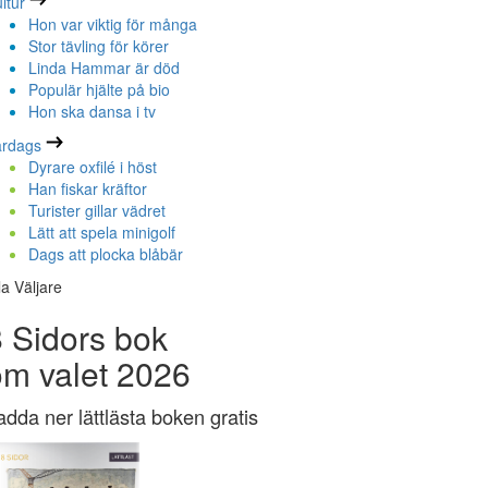
ltur
Hon var viktig för många
Stor tävling för körer
Linda Hammar är död
Populär hjälte på bio
Hon ska dansa i tv
ardags
Dyrare oxfilé i höst
Han fiskar kräftor
Turister gillar vädret
Lätt att spela minigolf
Dags att plocka blåbär
la Väljare
 Sidors bok
om valet 2026
adda ner lättlästa boken gratis