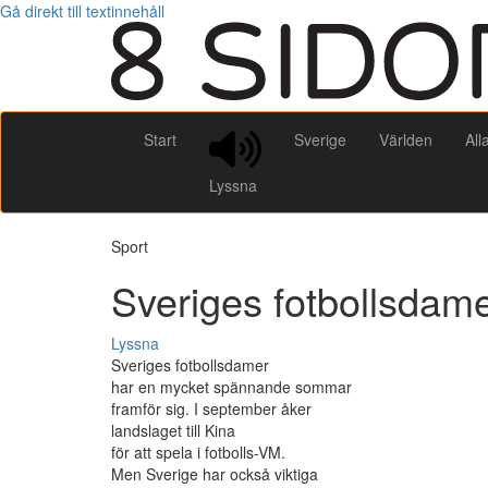
Gå direkt till textinnehåll
Start
Sverige
Världen
All
Lyssna
Sport
Sveriges fotbollsdame
Lyssna
Sveriges fotbollsdamer
har en mycket spännande sommar
framför sig. I september åker
landslaget till Kina
för att spela i fotbolls-VM.
Men Sverige har också viktiga