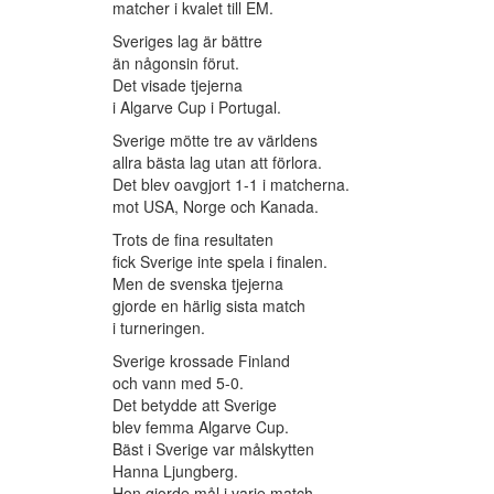
matcher i kvalet till EM.
Sveriges lag är bättre
än någonsin förut.
Det visade tjejerna
i Algarve Cup i Portugal.
Sverige mötte tre av världens
allra bästa lag utan att förlora.
Det blev oavgjort 1-1 i matcherna.
mot USA, Norge och Kanada.
Trots de fina resultaten
fick Sverige inte spela i finalen.
Men de svenska tjejerna
gjorde en härlig sista match
i turneringen.
Sverige krossade Finland
och vann med 5-0.
Det betydde att Sverige
blev femma Algarve Cup.
Bäst i Sverige var målskytten
Hanna Ljungberg.
Hon gjorde mål i varje match