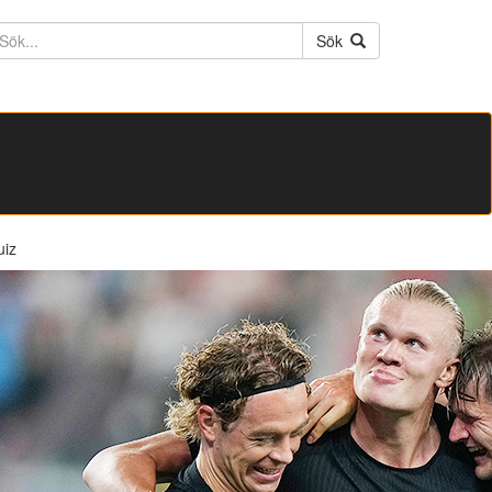
ktext
Sök
uiz