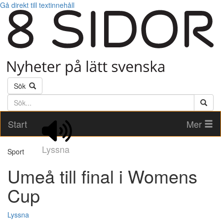
Gå direkt till textinnehåll
Sök
Söktext
Start
Mer
Lyssna
Sport
Umeå till final i Womens
Cup
Lyssna