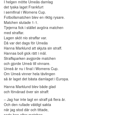
I helgen mötte Umeås damlag
det tyska laget Frankfurt
i semifinal i Womens Cup.
Fotbollsmatchen blev en riktig rysare.
Matchen slutade 1-1.
Tjejerna fick i stället avgöra matchen
med straffar.
Lagen sköt nio straffar var.
Då var det dags för Umeås
Hanna Marklund att skjuta sin straff.
Hannas boll gick rätt i mål.
Straffsparken avgjorde matchen
och gjorde Umeå till vinnare.
Umeå är nu i final i Womens Cup.
Om Umeå vinner hela tävlingen
så är laget det bästa damlaget i Europa.
Hanna Marklund blev både glad
och förvånad över sin straff:
– Jag har inte lagt en straff på flera år.
Och den rullade väldigt sakta
när jag stod där och tittade,
sade hon efter matchen.