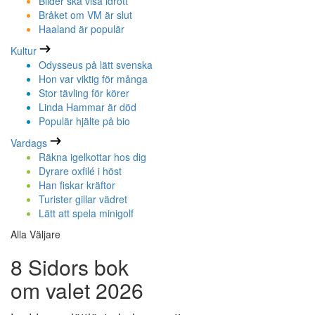
Bilder ska visa idrott
Bråket om VM är slut
Haaland är populär
Kultur
Odysseus på lätt svenska
Hon var viktig för många
Stor tävling för körer
Linda Hammar är död
Populär hjälte på bio
Vardags
Räkna igelkottar hos dig
Dyrare oxfilé i höst
Han fiskar kräftor
Turister gillar vädret
Lätt att spela minigolf
Alla Väljare
8 Sidors bok
om valet 2026