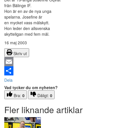
från Bälinge IF.
Hon är en av de nya unga
spelarna. Josefine är
en mycket vass målskytt.
Hon leder den allsvenska
skytteligan med fem mål.
16 maj 2003
Skriv ut
Email
Dela
Vad tycker du om nyheten?
Bra:
0
Dåligt:
0
Fler liknande artiklar