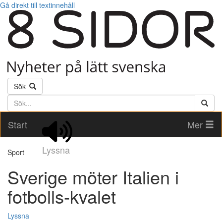
Gå direkt till textinnehåll
Sök
Söktext
Start
Mer
Lyssna
Sport
Sverige möter Italien i
fotbolls-kvalet
Lyssna