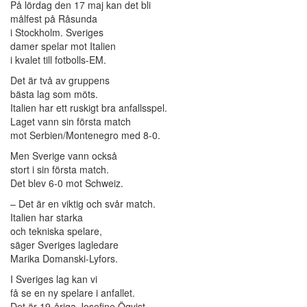
På lördag den 17 maj kan det bli
målfest på Råsunda
i Stockholm. Sveriges
damer spelar mot Italien
i kvalet till fotbolls-EM.
Det är två av gruppens
bästa lag som möts.
Italien har ett ruskigt bra anfallsspel.
Laget vann sin första match
mot Serbien/Montenegro med 8-0.
Men Sverige vann också
stort i sin första match.
Det blev 6-0 mot Schweiz.
– Det är en viktig och svår match.
Italien har starka
och tekniska spelare,
säger Sveriges lagledare
Marika Domanski-Lyfors.
I Sveriges lag kan vi
få se en ny spelare i anfallet.
Det är 19-åriga Josefine Öqvist