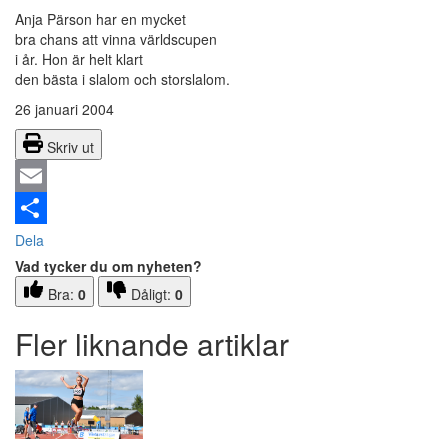
Anja Pärson har en mycket
bra chans att vinna världscupen
i år. Hon är helt klart
den bästa i slalom och storslalom.
26 januari 2004
Skriv ut
Email
Dela
Vad tycker du om nyheten?
Bra:
0
Dåligt:
0
Fler liknande artiklar