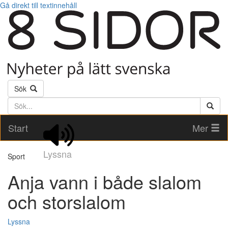
Gå direkt till textinnehåll
Sök
Söktext
Start
Mer
Lyssna
Sport
Anja vann i både slalom
och storslalom
Lyssna