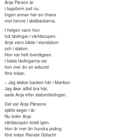
Anja Pärson är
i toppform just nu.
Ingen annan har en chans
mot henne i skidbackarna.
I helgen vann hon
två tävlingar i världscupen.
Anja vann både i storslalom
och i slalom.
Hon var helt överlägsen.
I båda tävlingarna var
hon mer än en sekund
före tvåan.
– Jag älskar backen här i Maribor.
Jag åker alltid bra här,
sade Anja efter slalomtävlingen.
Det var Anja Pärsons
sjätte seger i år.
Nu leder Anja
världscupen totalt igen.
Hon är mer än hundra poäng
före tvåan Renate Götschl.