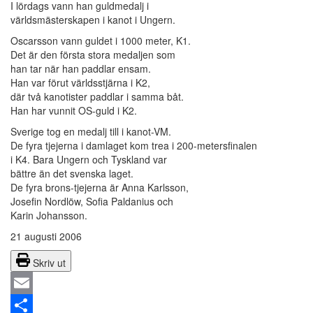
I lördags vann han guldmedalj i
världsmästerskapen i kanot i Ungern.
Oscarsson vann guldet i 1000 meter, K1.
Det är den första stora medaljen som
han tar när han paddlar ensam.
Han var förut världsstjärna i K2,
där två kanotister paddlar i samma båt.
Han har vunnit OS-guld i K2.
Sverige tog en medalj till i kanot-VM.
De fyra tjejerna i damlaget kom trea i 200-metersfinalen
i K4. Bara Ungern och Tyskland var
bättre än det svenska laget.
De fyra brons-tjejerna är Anna Karlsson,
Josefin Nordlöw, Sofia Paldanius och
Karin Johansson.
21 augusti 2006
Skriv ut
Email