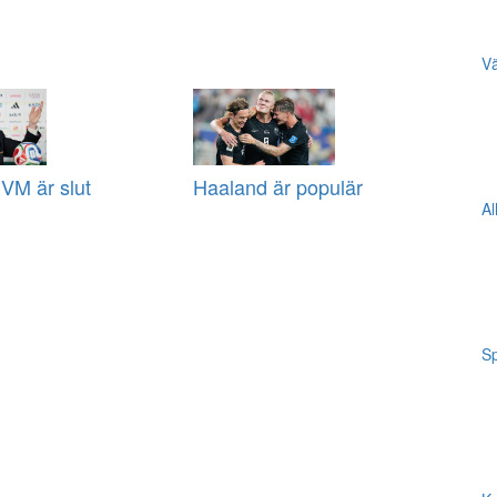
Vä
VM är slut
Haaland är populär
Al
Sp