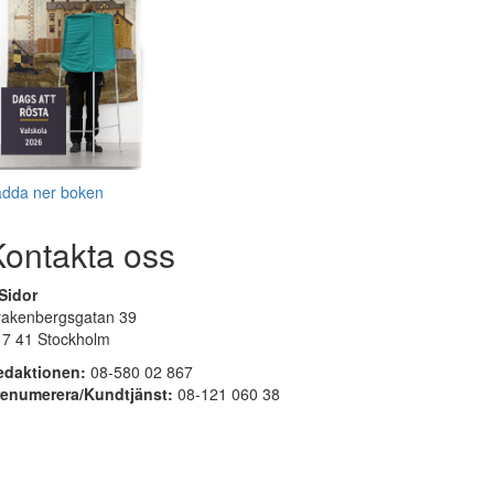
adda ner boken
Kontakta oss
Sidor
rakenbergsgatan 39
17 41 Stockholm
edaktionen:
08-580 02 867
renumerera/Kundtjänst:
08-121 060 38