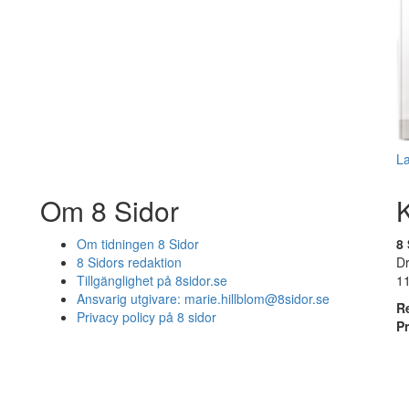
L
Om 8 Sidor
Om tidningen 8 Sidor
8 
8 Sidors redaktion
D
Tillgänglighet på 8sidor.se
1
Ansvarig utgivare:
marie.hillblom@8sidor.se
R
Privacy policy på 8 sidor
P