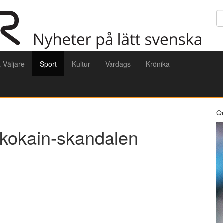
Sö
a Väljare
Sport
Kultur
Vardags
Krönika
Q
 kokain-skandalen