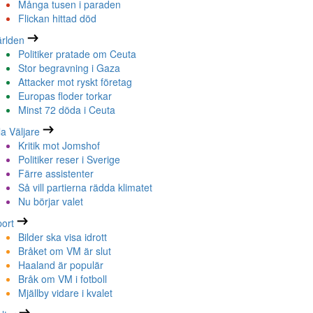
Många tusen i paraden
Flickan hittad död
rlden
Politiker pratade om Ceuta
Stor begravning i Gaza
Attacker mot ryskt företag
Europas floder torkar
Minst 72 döda i Ceuta
la Väljare
Kritik mot Jomshof
Politiker reser i Sverige
Färre assistenter
Så vill partierna rädda klimatet
Nu börjar valet
ort
Bilder ska visa idrott
Bråket om VM är slut
Haaland är populär
Bråk om VM i fotboll
Mjällby vidare i kvalet