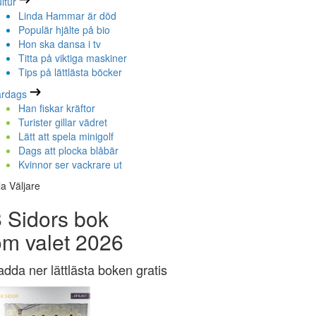
ltur
Linda Hammar är död
Populär hjälte på bio
Hon ska dansa i tv
Titta på viktiga maskiner
Tips på lättlästa böcker
ardags
Han fiskar kräftor
Turister gillar vädret
Lätt att spela minigolf
Dags att plocka blåbär
Kvinnor ser vackrare ut
la Väljare
 Sidors bok
om valet 2026
adda ner lättlästa boken gratis