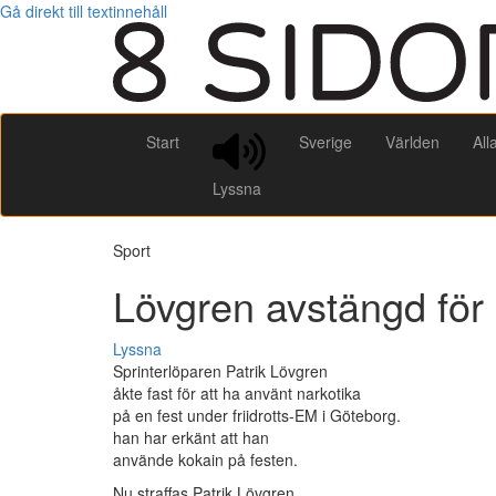
Gå direkt till textinnehåll
Start
Sverige
Världen
All
Lyssna
Sport
Lövgren avstängd för
Lyssna
Sprinterlöparen Patrik Lövgren
åkte fast för att ha använt narkotika
på en fest under friidrotts-EM i Göteborg.
han har erkänt att han
använde kokain på festen.
Nu straffas Patrik Lövgren