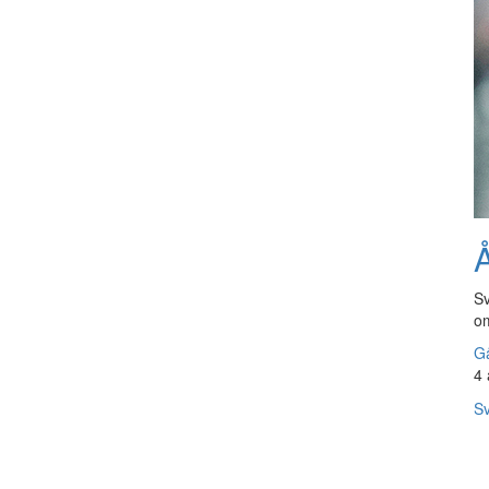
Å
Sv
om
Gå
4 
Sv