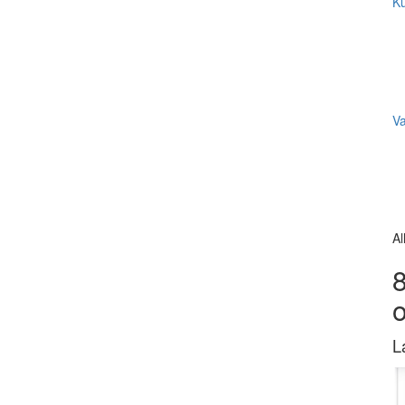
Ku
V
Al
8
L