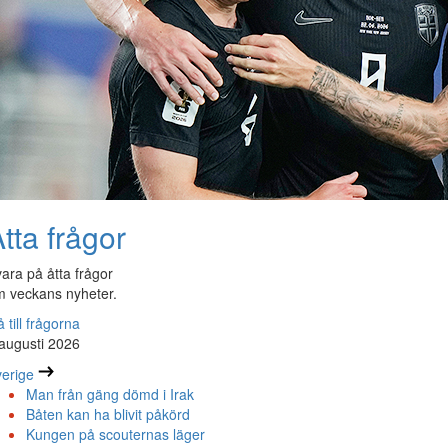
tta frågor
ara på åtta frågor
 veckans nyheter.
 till frågorna
augusti 2026
erige
Man från gäng dömd i Irak
Båten kan ha blivit påkörd
Kungen på scouternas läger