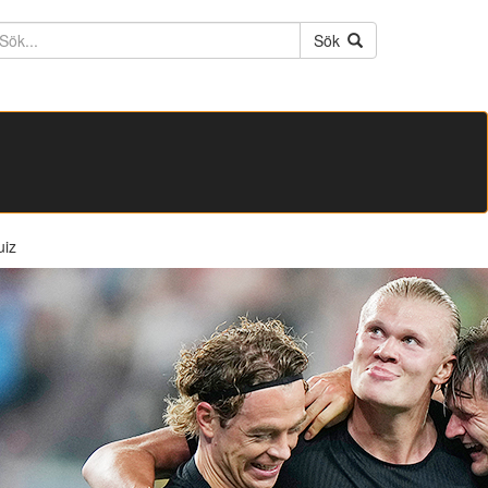
ktext
Sök
uiz