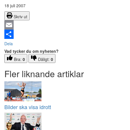
18 juli 2007
Skriv ut
Email
Dela
Vad tycker du om nyheten?
Bra:
0
Dåligt:
0
Fler liknande artiklar
Bilder ska visa idrott