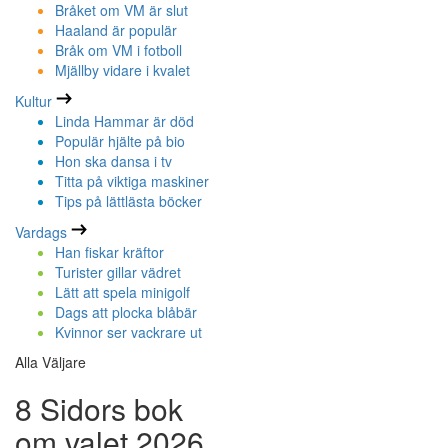
Bråket om VM är slut
Haaland är populär
Bråk om VM i fotboll
Mjällby vidare i kvalet
Kultur
Linda Hammar är död
Populär hjälte på bio
Hon ska dansa i tv
Titta på viktiga maskiner
Tips på lättlästa böcker
Vardags
Han fiskar kräftor
Turister gillar vädret
Lätt att spela minigolf
Dags att plocka blåbär
Kvinnor ser vackrare ut
Alla Väljare
8 Sidors bok
om valet 2026