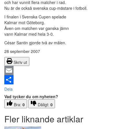
och har vunnit flera matcher i rad.
Nu är de också svenska cup-mästare i fotboll.
I finalen i Svenska Cupen spelade
Kalmar mot Göteborg.
Även om matchen var ganska jämn
vann Kalmar med hela 3-0.
César Santin gjorde två av målen.
28 september 2007
Skriv ut
Email
Dela
Vad tycker du om nyheten?
Bra:
0
Dåligt:
0
Fler liknande artiklar