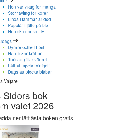
ltur
Hon var viktig för många
Stor tävling för körer
Linda Hammar är död
Populär hjälte på bio
Hon ska dansa i tv
ardags
Dyrare oxfilé i höst
Han fiskar kräftor
Turister gillar vädret
Lätt att spela minigolf
Dags att plocka blåbär
la Väljare
 Sidors bok
om valet 2026
adda ner lättlästa boken gratis