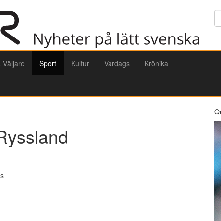
Sö
a Väljare
Sport
Kultur
Vardags
Krönika
Q
Ryssland
es