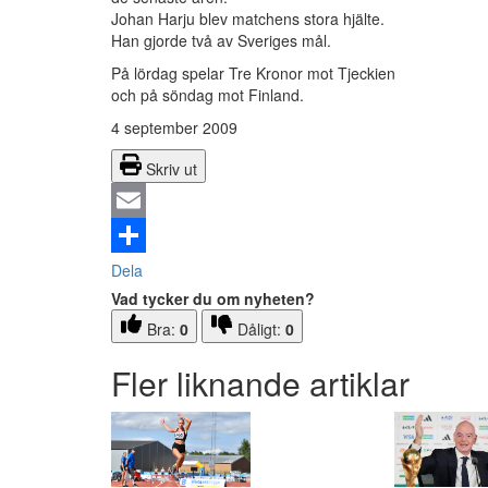
Johan Harju blev matchens stora hjälte.
Han gjorde två av Sveriges mål.
På lördag spelar Tre Kronor mot Tjeckien
och på söndag mot Finland.
4 september 2009
Skriv ut
Email
Dela
Vad tycker du om nyheten?
Bra:
0
Dåligt:
0
Fler liknande artiklar