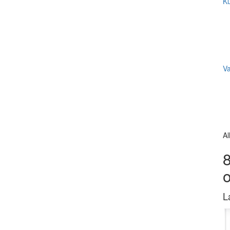
Ku
V
Al
8
L