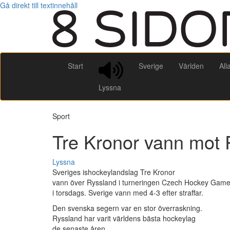
Gå direkt till textinnehåll
Start
Sverige
Världen
All
Lyssna
Sport
Tre Kronor vann mot 
Lyssna
Sveriges ishockeylandslag Tre Kronor
vann över Ryssland i turneringen Czech Hockey Gam
i torsdags. Sverige vann med 4-3 efter straffar.
Den svenska segern var en stor överraskning.
Ryssland har varit världens bästa hockeylag
de senaste åren.