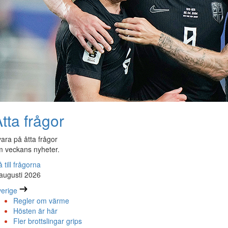
tta frågor
ara på åtta frågor
 veckans nyheter.
 till frågorna
augusti 2026
erige
Regler om värme
Hösten är här
Fler brottslingar grips