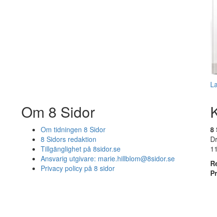
L
Om 8 Sidor
Om tidningen 8 Sidor
8 
8 Sidors redaktion
D
Tillgänglighet på 8sidor.se
1
Ansvarig utgivare:
marie.hillblom@8sidor.se
R
Privacy policy på 8 sidor
P