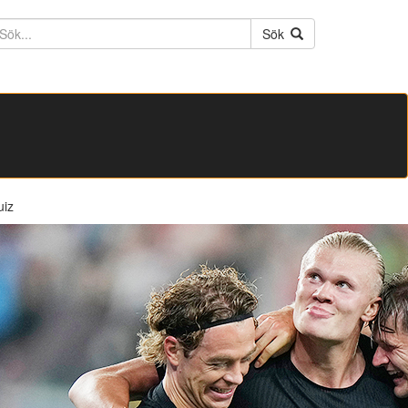
ktext
Sök
uiz