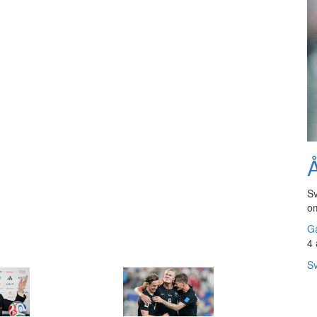
Å
Sv
om
Gå
4 
Sv