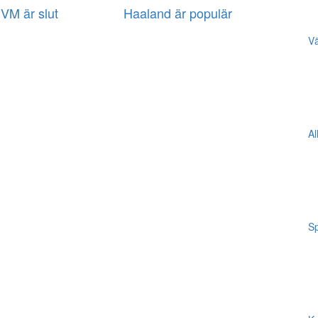
VM är slut
Haaland är populär
Vä
Al
Sp