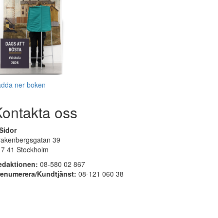
adda ner boken
Kontakta oss
Sidor
rakenbergsgatan 39
17 41 Stockholm
edaktionen:
08-580 02 867
renumerera/Kundtjänst:
08-121 060 38