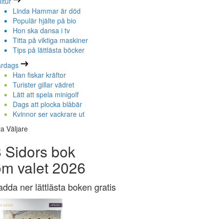
ltur
Linda Hammar är död
Populär hjälte på bio
Hon ska dansa i tv
Titta på viktiga maskiner
Tips på lättlästa böcker
ardags
Han fiskar kräftor
Turister gillar vädret
Lätt att spela minigolf
Dags att plocka blåbär
Kvinnor ser vackrare ut
la Väljare
 Sidors bok
om valet 2026
adda ner lättlästa boken gratis