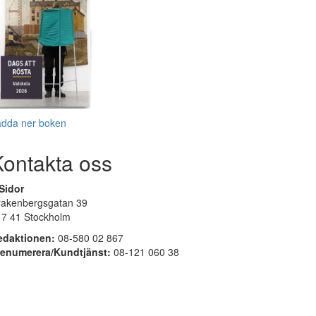
adda ner boken
Kontakta oss
Sidor
rakenbergsgatan 39
17 41 Stockholm
edaktionen:
08-580 02 867
renumerera/Kundtjänst:
08-121 060 38