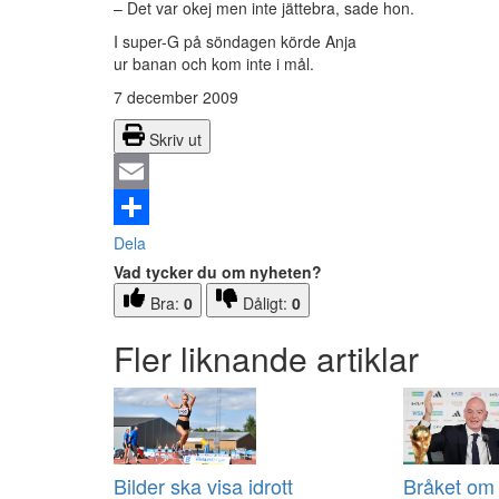
– Det var okej men inte jättebra, sade hon.
I super-G på söndagen körde Anja
ur banan och kom inte i mål.
7 december 2009
Skriv ut
Email
Dela
Vad tycker du om nyheten?
Bra:
0
Dåligt:
0
Fler liknande artiklar
Bilder ska visa idrott
Bråket om 