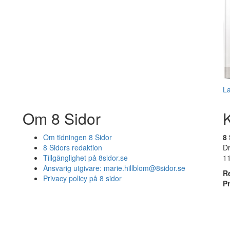
L
Om 8 Sidor
Om tidningen 8 Sidor
8 
8 Sidors redaktion
D
Tillgänglighet på 8sidor.se
1
Ansvarig utgivare:
marie.hillblom@8sidor.se
R
Privacy policy på 8 sidor
P