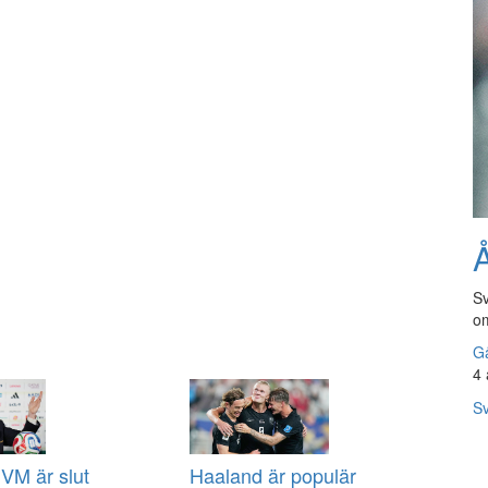
Å
Sv
om
Gå
4 
Sv
VM är slut
Haaland är populär