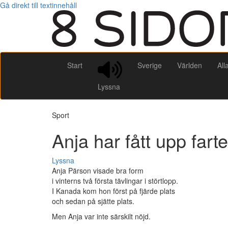
Gå direkt till textinnehåll
Start
Sverige
Världen
All
Lyssna
Sport
Anja har fått upp fart
Lyssna
Anja Pärson visade bra form
i vinterns två första tävlingar i störtlopp.
I Kanada kom hon först på fjärde plats
och sedan på sjätte plats.
Men Anja var inte särskilt nöjd.