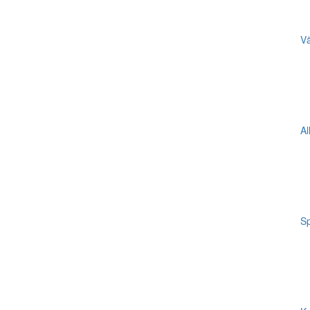
Vä
Al
Sp