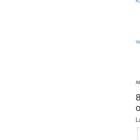
Ku
V
Al
8
L