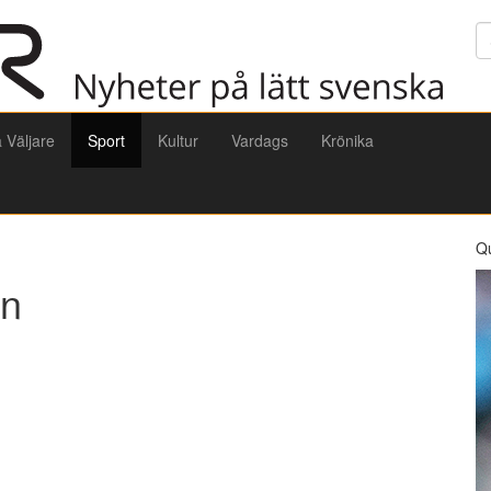
Sö
a Väljare
Sport
Kultur
Vardags
Krönika
Q
en