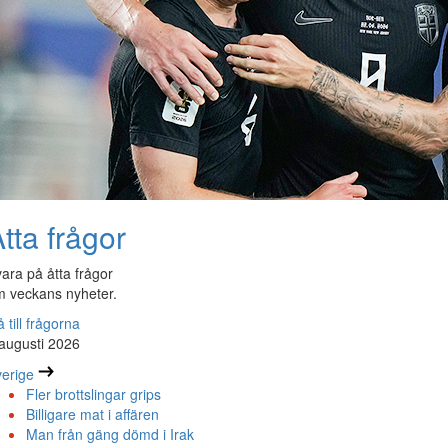
tta frågor
ara på åtta frågor
 veckans nyheter.
 till frågorna
augusti 2026
erige
Fler brottslingar grips
Billigare mat i affären
Man från gäng dömd i Irak