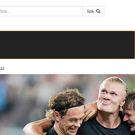
ktext
Sök
uiz