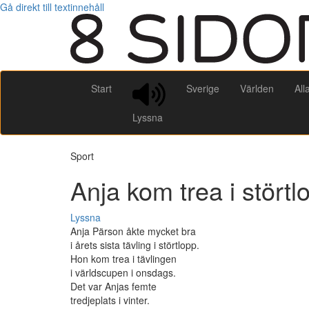
Gå direkt till textinnehåll
Start
Sverige
Världen
All
Lyssna
Sport
Anja kom trea i störtl
Lyssna
Anja Pärson åkte mycket bra
i årets sista tävling i störtlopp.
Hon kom trea i tävlingen
i världscupen i onsdags.
Det var Anjas femte
tredjeplats i vinter.