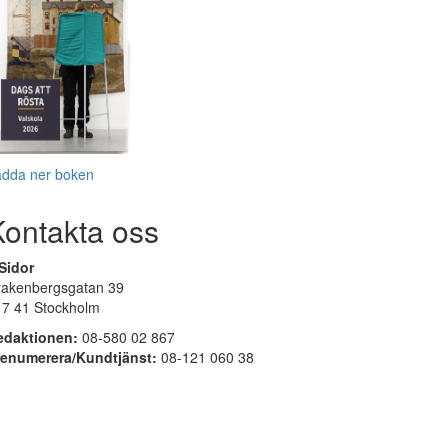
adda ner boken
Kontakta oss
Sidor
rakenbergsgatan 39
17 41 Stockholm
edaktionen:
08-580 02 867
renumerera/Kundtjänst:
08-121 060 38