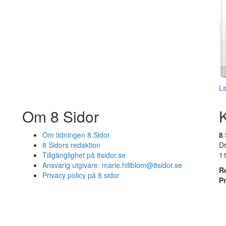
L
Om 8 Sidor
Om tidningen 8 Sidor
8 
8 Sidors redaktion
D
Tillgänglighet på 8sidor.se
1
Ansvarig utgivare:
marie.hillblom@8sidor.se
R
Privacy policy på 8 sidor
P