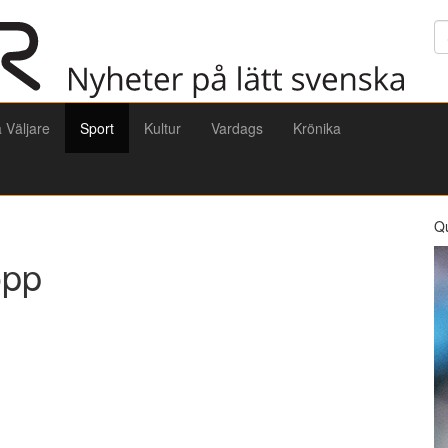
Sö
a Väljare
Sport
Kultur
Vardags
Krönika
Q
opp