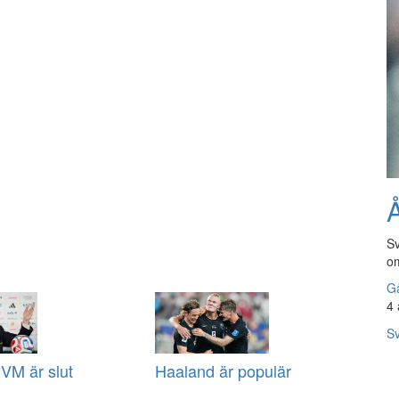
Å
Sv
om
Gå
4 
Sv
VM är slut
Haaland är populär