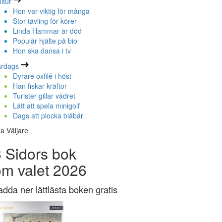
ltur
Hon var viktig för många
Stor tävling för körer
Linda Hammar är död
Populär hjälte på bio
Hon ska dansa i tv
ardags
Dyrare oxfilé i höst
Han fiskar kräftor
Turister gillar vädret
Lätt att spela minigolf
Dags att plocka blåbär
la Väljare
 Sidors bok
om valet 2026
adda ner lättlästa boken gratis