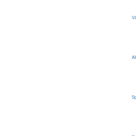
Vä
Al
Sp