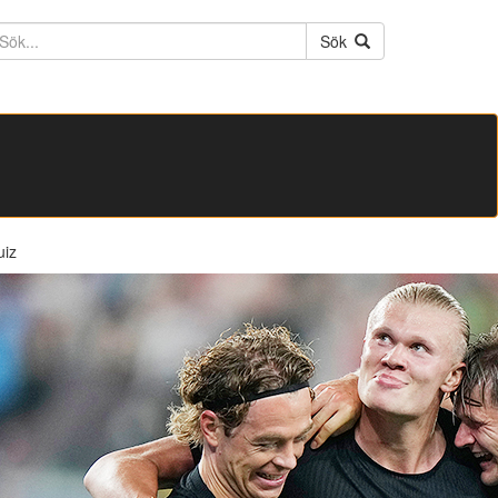
ktext
Sök
uiz