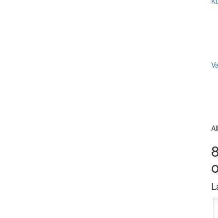
Ku
V
Al
8
L