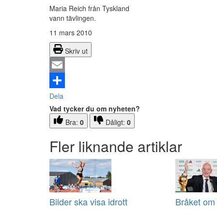
Maria Reich från Tyskland
vann tävlingen.
11 mars 2010
Skriv ut
Email
Dela
Vad tycker du om nyheten?
Bra:
0
Dåligt:
0
Fler liknande artiklar
Bilder ska visa idrott
Bråket om 