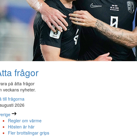
tta frågor
ara på åtta frågor
 veckans nyheter.
 till frågorna
augusti 2026
erige
Regler om värme
Hösten är här
Fler brottslingar grips