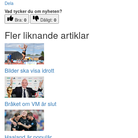
Dela
Vad tycker du om nyheten?
Bra:
0
Dåligt:
0
Fler liknande artiklar
Bilder ska visa idrott
Bråket om VM är slut
Haaland är populär