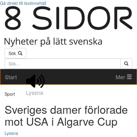
Gå direkt till textinnehåll
Sök
Söktext
Start
Mer
Lyssna
Sport
Sveriges damer förlorade
mot USA i Algarve Cup
Lyssna