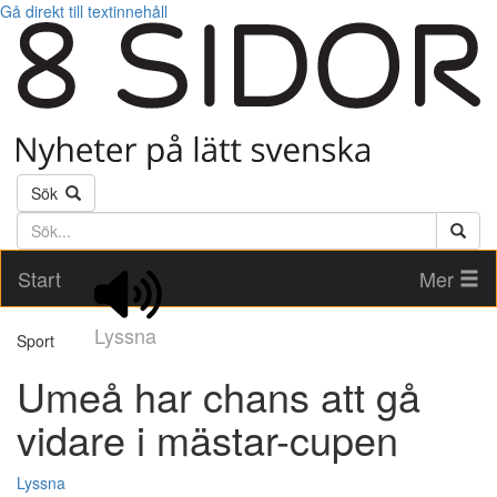
Gå direkt till textinnehåll
Sök
Söktext
Start
Mer
Lyssna
Sport
Umeå har chans att gå
vidare i mästar-cupen
Lyssna