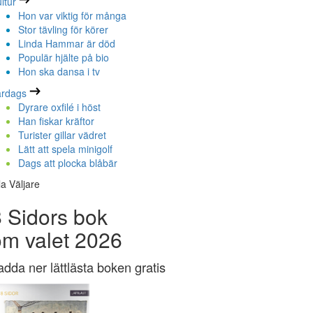
ltur
Hon var viktig för många
Stor tävling för körer
Linda Hammar är död
Populär hjälte på bio
Hon ska dansa i tv
ardags
Dyrare oxfilé i höst
Han fiskar kräftor
Turister gillar vädret
Lätt att spela minigolf
Dags att plocka blåbär
la Väljare
 Sidors bok
om valet 2026
adda ner lättlästa boken gratis