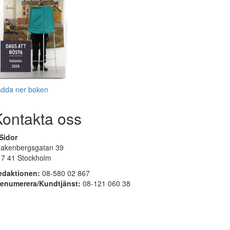
adda ner boken
Kontakta oss
Sidor
rakenbergsgatan 39
17 41 Stockholm
edaktionen:
08-580 02 867
renumerera/Kundtjänst:
08-121 060 38