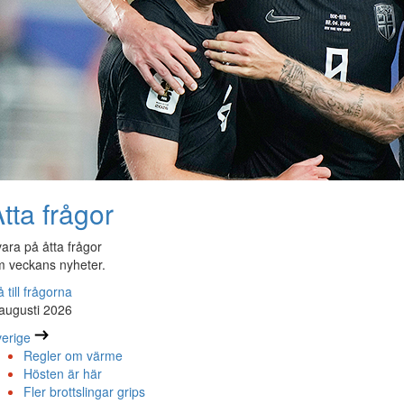
tta frågor
ara på åtta frågor
 veckans nyheter.
 till frågorna
augusti 2026
erige
Regler om värme
Hösten är här
Fler brottslingar grips