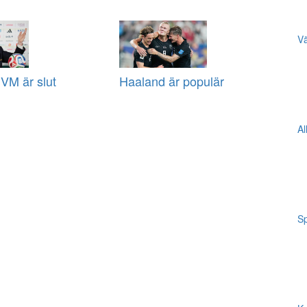
Vä
VM är slut
Haaland är populär
Al
Sp