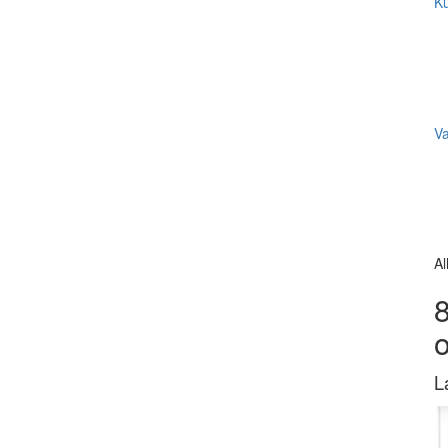
Ku
V
Al
8
L