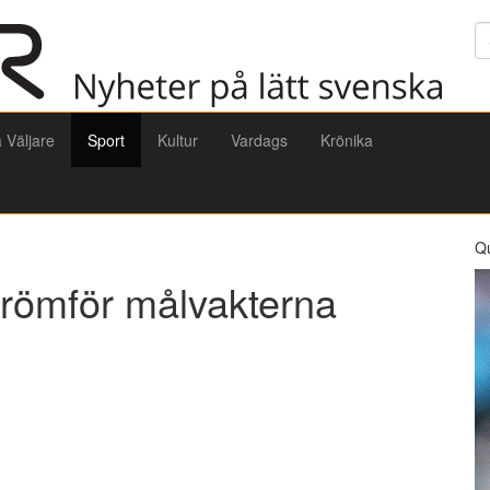
Sö
a Väljare
Sport
Kultur
Vardags
Krönika
Q
römför målvakterna