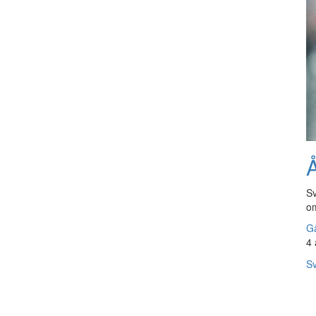
Å
Sv
om
Gå
4 
Sv