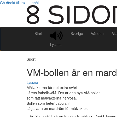
Gå direkt till textinnehåll
Start
Sverige
Världen
All
Lyssna
Sport
VM-bollen är en mard
Lyssna
Målvakterna får det extra svårt
i årets fotbolls-VM. Det är den nya VM-bollen
som fått målvakterna nervösa.
Bollen som heter Jabulani
sägs vara en mardröm för målvakter.
– Fruktansvärd, säger Englands målvakt David James.