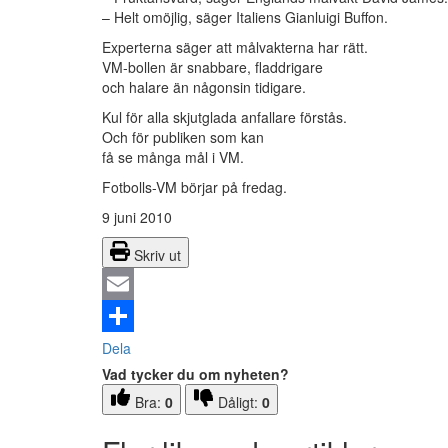
– Helt omöjlig, säger Italiens Gianluigi Buffon.
Experterna säger att målvakterna har rätt.
VM-bollen är snabbare, fladdrigare
och halare än någonsin tidigare.
Kul för alla skjutglada anfallare förstås.
Och för publiken som kan
få se många mål i VM.
Fotbolls-VM börjar på fredag.
9 juni 2010
Skriv ut
Email
Dela
Vad tycker du om nyheten?
Bra:
0
Dåligt:
0