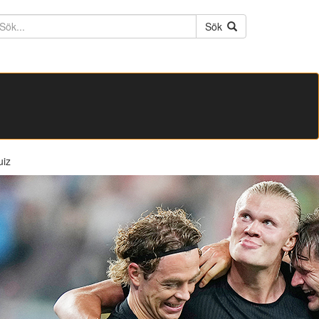
ktext
Sök
uiz