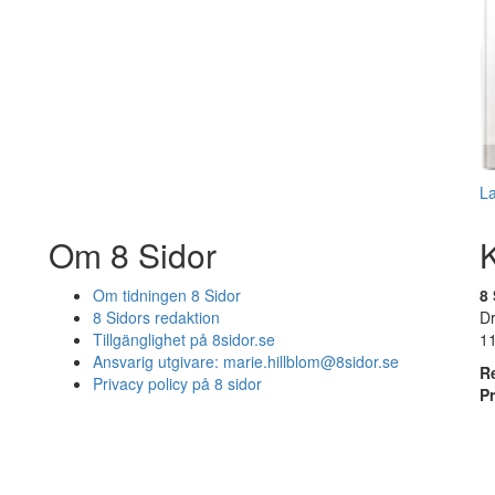
L
Om 8 Sidor
Om tidningen 8 Sidor
8 
8 Sidors redaktion
D
Tillgänglighet på 8sidor.se
1
Ansvarig utgivare:
marie.hillblom@8sidor.se
R
Privacy policy på 8 sidor
P