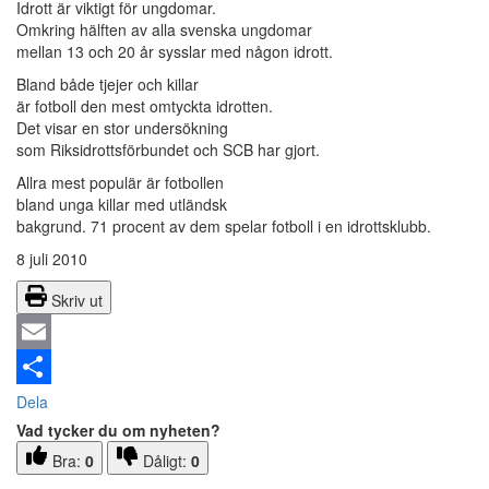
Idrott är viktigt för ungdomar.
Omkring hälften av alla svenska ungdomar
mellan 13 och 20 år sysslar med någon idrott.
Bland både tjejer och killar
är fotboll den mest omtyckta idrotten.
Det visar en stor undersökning
som Riksidrottsförbundet och SCB har gjort.
Allra mest populär är fotbollen
bland unga killar med utländsk
bakgrund. 71 procent av dem spelar fotboll i en idrottsklubb.
8 juli 2010
Skriv ut
Email
Dela
Vad tycker du om nyheten?
Bra:
0
Dåligt:
0