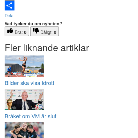
Email
Dela
Vad tycker du om nyheten?
Bra:
0
Dåligt:
0
Fler liknande artiklar
Bilder ska visa idrott
Bråket om VM är slut