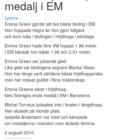
medalj i EM
Lyssna
Emma Green gjorde sitt livs bästa tävling i EM.
Hon hoppade högre än hon gjort tidigare
och kom tvåa i tävlingen i höjdhopp i söndags.
Emma Green hade före VM hoppat 1.98 meter.
I EM klarade hon både 1.99 och 2.01 meter.
Emma Green var jublande glad.
Lika glad var tävlingens segrare Blanka Vlasic.
Hon har länge varit världens bästa höjdhopperska
men har missat guldet i flera mästerskap.
Emma Greens silver i höjdhopp
blev Sveriges enda medalj i EM i Barcelona.
Michel Tornéus lyckades inte i finalen i längdhopp.
Han slutade på nionde plats.
Isabella Andersson var med och kämpade
om medaljerna i maraton men slutade femma.
2 augusti 2010