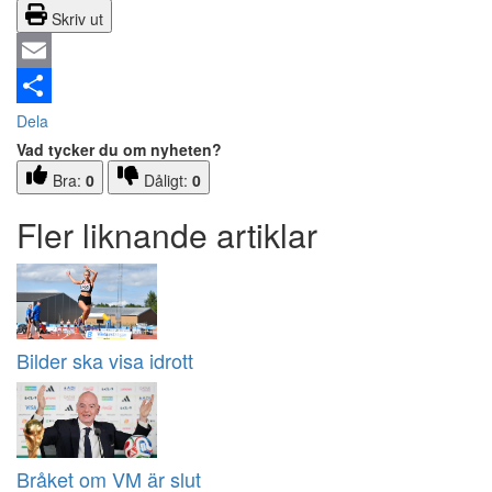
Skriv ut
Email
Dela
Vad tycker du om nyheten?
Bra:
0
Dåligt:
0
Fler liknande artiklar
Bilder ska visa idrott
Bråket om VM är slut