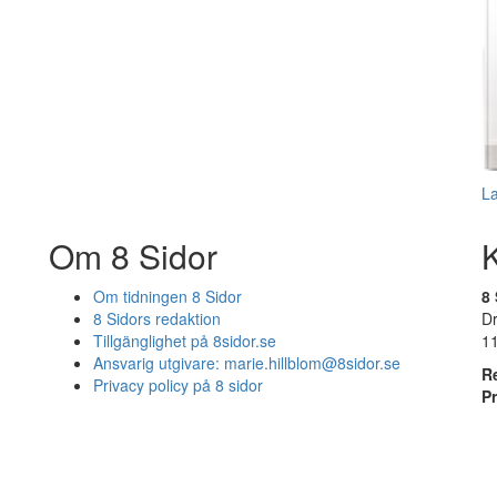
L
Om 8 Sidor
Om tidningen 8 Sidor
8 
8 Sidors redaktion
D
Tillgänglighet på 8sidor.se
1
Ansvarig utgivare:
marie.hillblom@8sidor.se
R
Privacy policy på 8 sidor
P