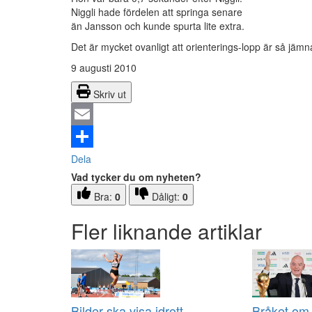
Niggli hade fördelen att springa senare
än Jansson och kunde spurta lite extra.
Det är mycket ovanligt att orienterings-lopp är så jämn
9 augusti 2010
Skriv ut
Email
Dela
Vad tycker du om nyheten?
Bra:
0
Dåligt:
0
Fler liknande artiklar
Bilder ska visa idrott
Bråket om 