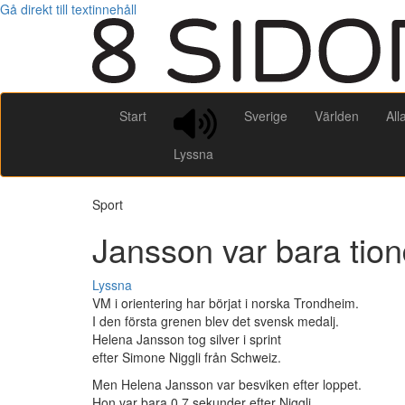
Gå direkt till textinnehåll
Start
Sverige
Världen
All
Lyssna
Sport
Jansson var bara tion
Lyssna
VM i orientering har börjat i norska Trondheim.
I den första grenen blev det svensk medalj.
Helena Jansson tog silver i sprint
efter Simone Niggli från Schweiz.
Men Helena Jansson var besviken efter loppet.
Hon var bara 0,7 sekunder efter Niggli.