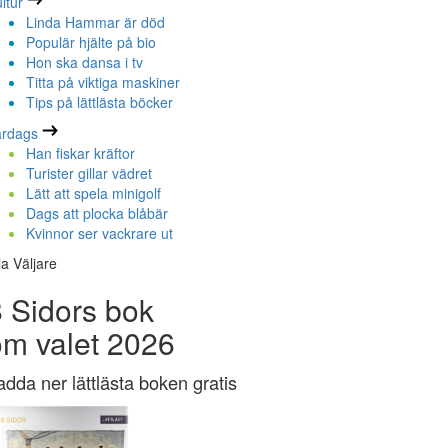
ltur
Linda Hammar är död
Populär hjälte på bio
Hon ska dansa i tv
Titta på viktiga maskiner
Tips på lättlästa böcker
ardags
Han fiskar kräftor
Turister gillar vädret
Lätt att spela minigolf
Dags att plocka blåbär
Kvinnor ser vackrare ut
la Väljare
 Sidors bok
om valet 2026
adda ner lättlästa boken gratis