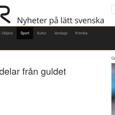
Sö
a Väljare
Sport
Kultur
Vardags
Krönika
Q
delar från guldet