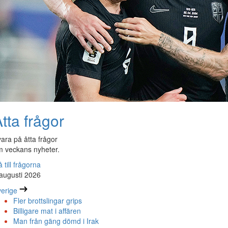
tta frågor
ara på åtta frågor
 veckans nyheter.
 till frågorna
augusti 2026
erige
Fler brottslingar grips
Billigare mat i affären
Man från gäng dömd i Irak