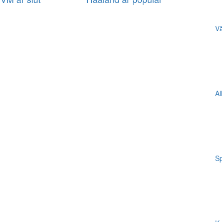
Vä
Al
Sp