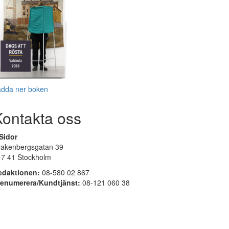
adda ner boken
Kontakta oss
Sidor
rakenbergsgatan 39
17 41 Stockholm
edaktionen:
08-580 02 867
renumerera/Kundtjänst:
08-121 060 38