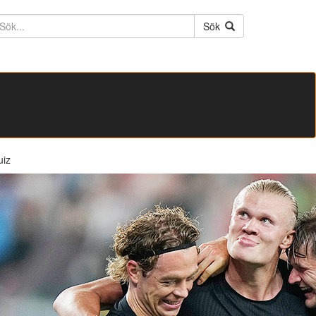
ktext
Sök
uiz