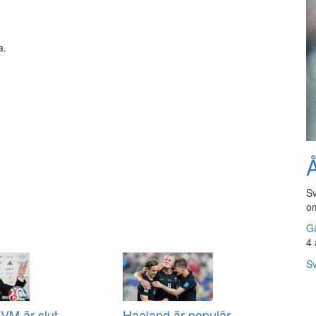
a.
Å
Sv
om
Gå
4 
Sv
VM är slut
Haaland är populär