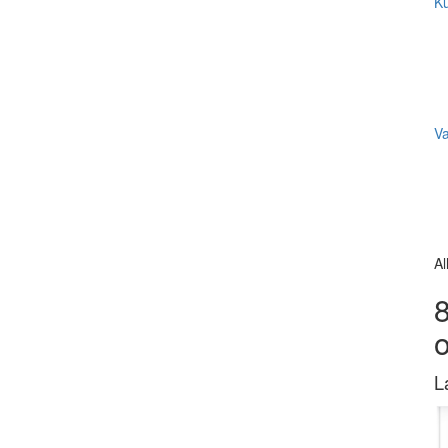
Ku
V
Al
8
L