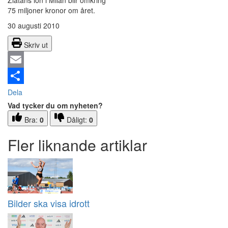
Zlatans lön i Milan blir omkring
75 miljoner kronor om året.
30 augusti 2010
Skriv ut
Email
Dela
Vad tycker du om nyheten?
Bra:
0
Dåligt:
0
Fler liknande artiklar
Bilder ska visa idrott