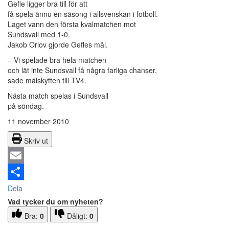
Gefle ligger bra till för att
få spela ännu en säsong i allsvenskan i fotboll.
Laget vann den första kvalmatchen mot
Sundsvall med 1-0.
Jakob Orlov gjorde Gefles mål.
– Vi spelade bra hela matchen
och lät inte Sundsvall få några farliga chanser,
sade målskytten till TV4.
Nästa match spelas i Sundsvall
på söndag.
11 november 2010
Skriv ut
Email
Dela
Vad tycker du om nyheten?
Bra:
0
Dåligt:
0