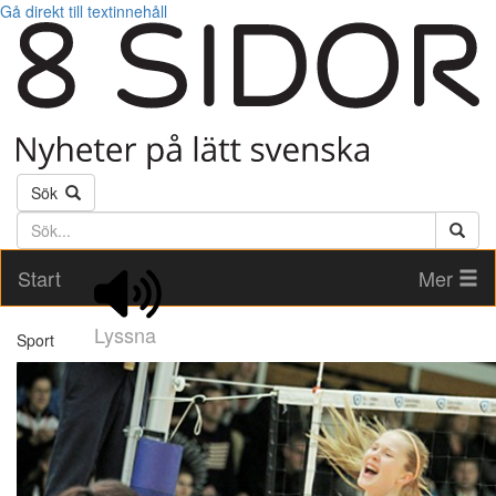
Gå direkt till textinnehåll
Sök
Söktext
Start
Mer
Lyssna
Sport