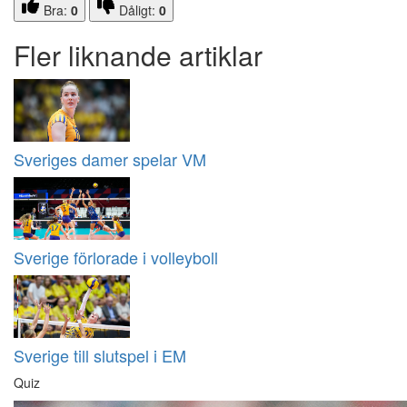
Bra:
0
Dåligt:
0
Fler liknande artiklar
Sveriges damer spelar VM
Sverige förlorade i volleyboll
Sverige till slutspel i EM
Quiz