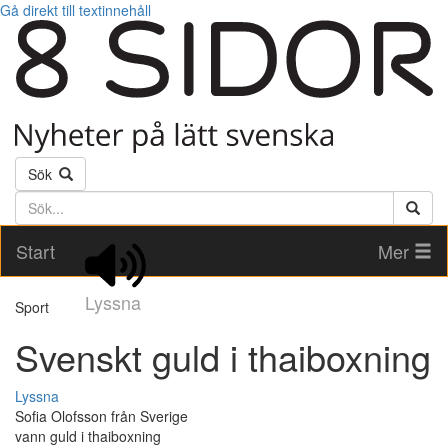
Gå direkt till textinnehåll
Sök
Söktext
Start
Mer
Lyssna
Sport
Svenskt guld i thaiboxning
Lyssna
Sofia Olofsson från Sverige
vann guld i thaiboxning