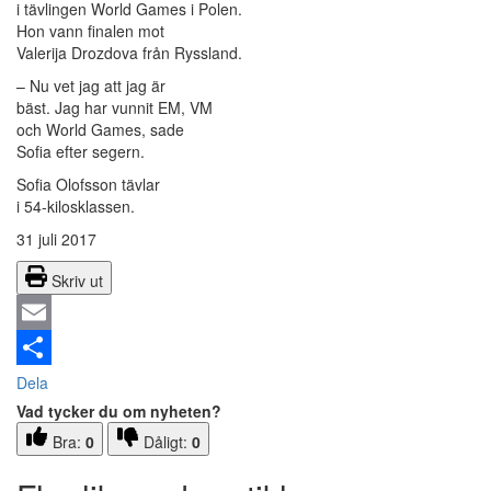
i tävlingen World Games i Polen.
Hon vann finalen mot
Valerija Drozdova från Ryssland.
– Nu vet jag att jag är
bäst. Jag har vunnit EM, VM
och World Games, sade
Sofia efter segern.
Sofia Olofsson tävlar
i 54-kilosklassen.
31 juli 2017
Skriv ut
Email
Dela
Vad tycker du om nyheten?
Bra:
0
Dåligt:
0