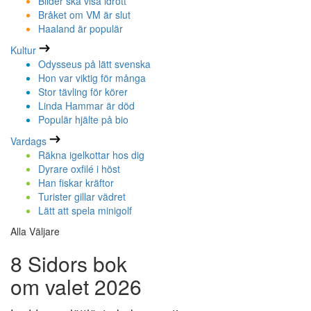
Bilder ska visa idrott
Bråket om VM är slut
Haaland är populär
Kultur
Odysseus på lätt svenska
Hon var viktig för många
Stor tävling för körer
Linda Hammar är död
Populär hjälte på bio
Vardags
Räkna igelkottar hos dig
Dyrare oxfilé i höst
Han fiskar kräftor
Turister gillar vädret
Lätt att spela minigolf
Alla Väljare
8 Sidors bok
om valet 2026