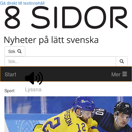
Gå direkt till textinnehåll
Sök
Söktext
Start
Mer
Lyssna
Sport