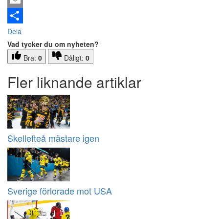
Email
Dela
Vad tycker du om nyheten?
Bra:
0
Dåligt:
0
Fler liknande artiklar
Skellefteå mästare igen
Sverige förlorade mot USA