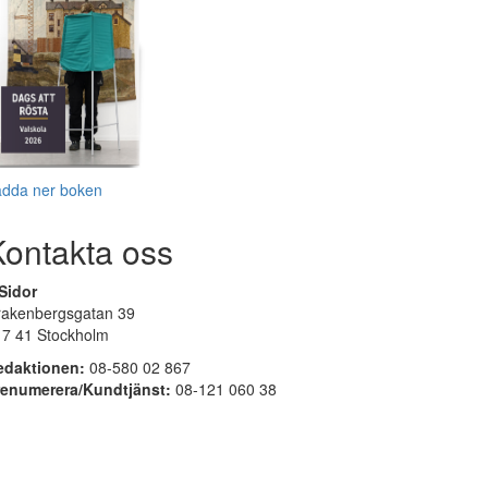
adda ner boken
Kontakta oss
Sidor
rakenbergsgatan 39
17 41 Stockholm
edaktionen:
08-580 02 867
renumerera/Kundtjänst:
08-121 060 38