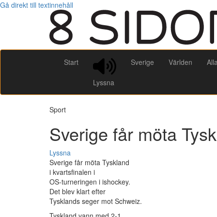
Gå direkt till textinnehåll
Start
Sverige
Världen
All
Lyssna
Sport
Sverige får möta Tys
Lyssna
Sverige får möta Tyskland
i kvartsfinalen i
OS-turneringen i ishockey.
Det blev klart efter
Tysklands seger mot Schweiz.
Tyskland vann med 2-1