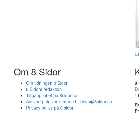
L
Om 8 Sidor
Om tidningen 8 Sidor
8 
8 Sidors redaktion
D
Tillgänglighet på 8sidor.se
1
Ansvarig utgivare:
marie.hillblom@8sidor.se
R
Privacy policy på 8 sidor
P