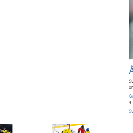
Å
Sv
om
Gå
4 
Sv