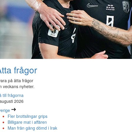
tta frågor
ara på åtta frågor
 veckans nyheter.
 till frågorna
augusti 2026
erige
Fler brottslingar grips
Billigare mat i affären
Man från gäng dömd i Irak