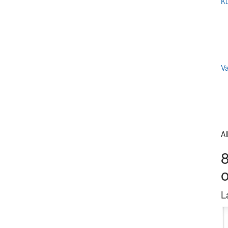
Ku
V
Al
8
L