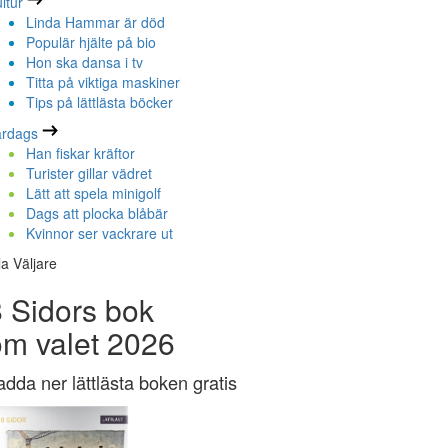
ltur
Linda Hammar är död
Populär hjälte på bio
Hon ska dansa i tv
Titta på viktiga maskiner
Tips på lättlästa böcker
ardags
Han fiskar kräftor
Turister gillar vädret
Lätt att spela minigolf
Dags att plocka blåbär
Kvinnor ser vackrare ut
la Väljare
 Sidors bok
om valet 2026
adda ner lättlästa boken gratis