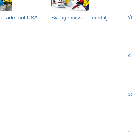
rlorade mot USA
Sverige missade medalj
Vä
Al
Sp