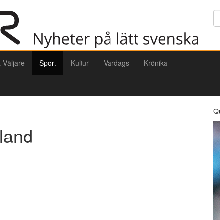
Sö
a Väljare
Sport
Kultur
Vardags
Krönika
Q
kland