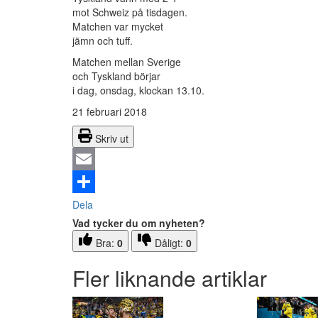
mot Schweiz på tisdagen.
Matchen var mycket
jämn och tuff.
Matchen mellan Sverige
och Tyskland börjar
i dag, onsdag, klockan 13.10.
21 februari 2018
Skriv ut
Email
Dela
Vad tycker du om nyheten?
Bra:
0
Dåligt:
0
Fler liknande artiklar