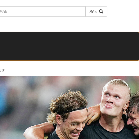
ktext
Sök
uiz