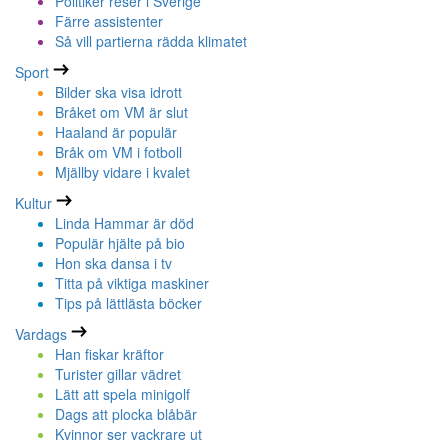
Politiker reser i Sverige
Färre assistenter
Så vill partierna rädda klimatet
Sport
Bilder ska visa idrott
Bråket om VM är slut
Haaland är populär
Bråk om VM i fotboll
Mjällby vidare i kvalet
Kultur
Linda Hammar är död
Populär hjälte på bio
Hon ska dansa i tv
Titta på viktiga maskiner
Tips på lättlästa böcker
Vardags
Han fiskar kräftor
Turister gillar vädret
Lätt att spela minigolf
Dags att plocka blåbär
Kvinnor ser vackrare ut