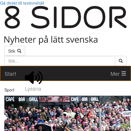
Gå direkt till textinnehåll
Sök
Söktext
Start
Mer
Lyssna
Sport