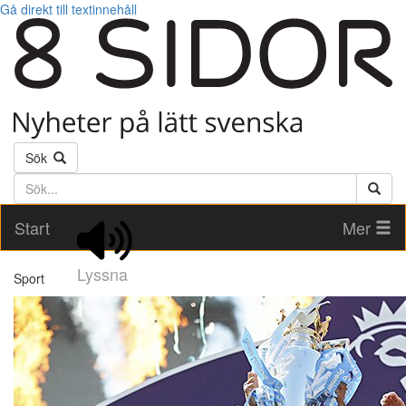
Gå direkt till textinnehåll
Sök
Söktext
Start
Mer
Lyssna
Sport