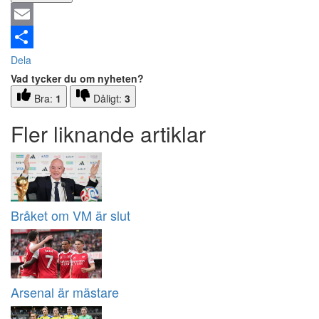
Email
Dela
Vad tycker du om nyheten?
Bra:
1
Dåligt:
3
Fler liknande artiklar
Bråket om VM är slut
Arsenal är mästare