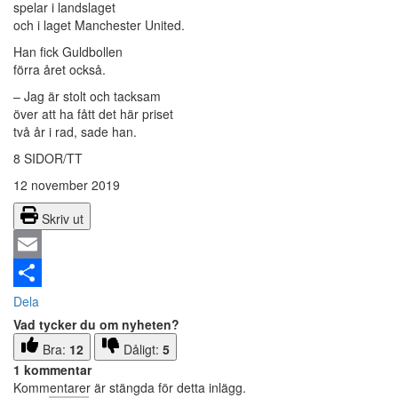
spelar i landslaget
och i laget Manchester United.
Han fick Guldbollen
förra året också.
– Jag är stolt och tacksam
över att ha fått det här priset
två år i rad, sade han.
8 SIDOR/TT
12 november 2019
Skriv ut
Email
Dela
Vad tycker du om nyheten?
Bra:
12
Dåligt:
5
1 kommentar
Kommentarer är stängda för detta inlägg.