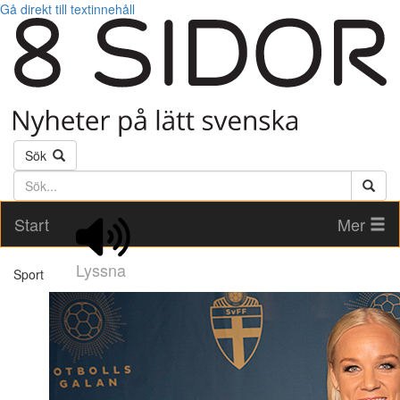
Gå direkt till textinnehåll
Sök
Söktext
Start
Mer
Lyssna
Sport