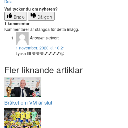
Dela
Vad tycker du om nyheten?
Bra:
6
Dåligt:
1
1 kommentar
Kommentarer är stängda för detta inlägg.
Anonym
skriver:
1 november, 2020 kl. 16:21
Lycka till 🤎🤎🤎💕💕💕💕🙂
Fler liknande artiklar
Bråket om VM är slut