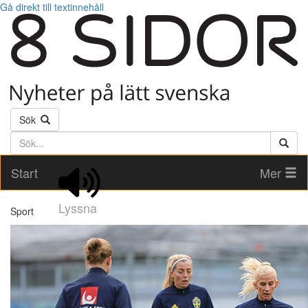
Gå direkt till textinnehåll
Sök
Söktext
Start
Mer
Lyssna
Sport