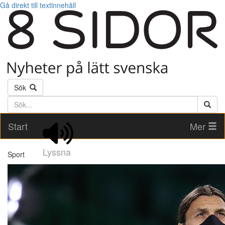
Gå direkt till textinnehåll
Sök
Söktext
Start
Mer
Lyssna
Sport