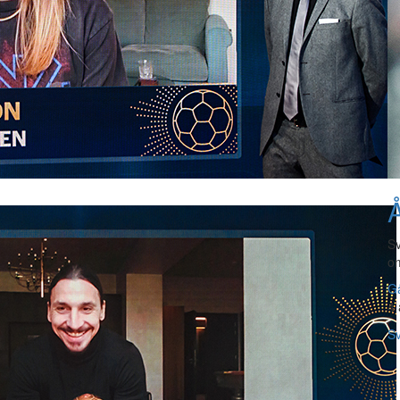
Å
Sv
om
Gå
4 
Sv