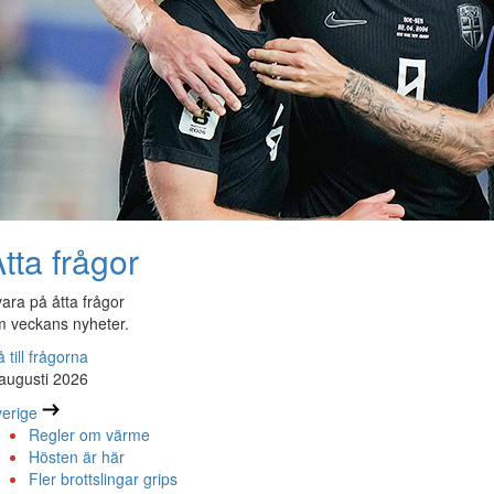
tta frågor
ara på åtta frågor
 veckans nyheter.
 till frågorna
augusti 2026
erige
Regler om värme
Hösten är här
Fler brottslingar grips