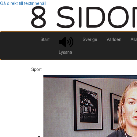
Gå direkt till textinnehåll
Start
Sverige
Världen
All
Lyssna
Sport