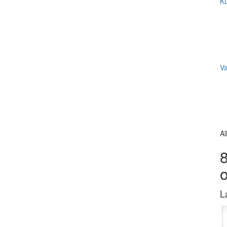
Ku
V
Al
8
L