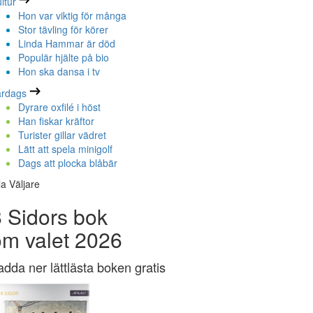
ltur
Hon var viktig för många
Stor tävling för körer
Linda Hammar är död
Populär hjälte på bio
Hon ska dansa i tv
ardags
Dyrare oxfilé i höst
Han fiskar kräftor
Turister gillar vädret
Lätt att spela minigolf
Dags att plocka blåbär
la Väljare
 Sidors bok
om valet 2026
adda ner lättlästa boken gratis