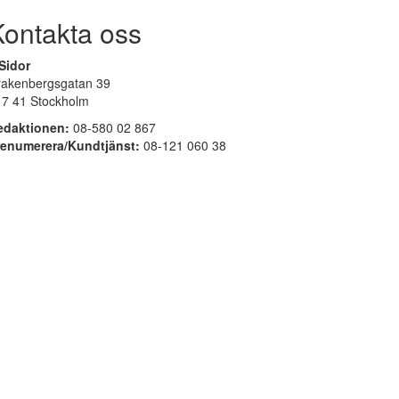
Kontakta oss
Sidor
rakenbergsgatan 39
17 41 Stockholm
edaktionen:
08-580 02 867
renumerera/Kundtjänst:
08-121 060 38