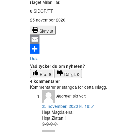
i laget Milan i år.
8 SIDOR/TT
25 november 2020
Skriv ut
Email
Dela
Vad tycker du om nyheten?
Bra:
9
Dåligt:
0
4 kommentarer
Kommentarer är stängda för detta inlägg.
Anonym
skriver:
25 november, 2020 kl. 19:51
Heja Magdalena!
Heja Zlatan !
🥳🥳🥳🥳