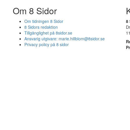
Om 8 Sidor
Om tidningen 8 Sidor
8 
8 Sidors redaktion
D
Tillgänglighet på 8sidor.se
1
Ansvarig utgivare:
marie.hillblom@8sidor.se
R
Privacy policy på 8 sidor
P