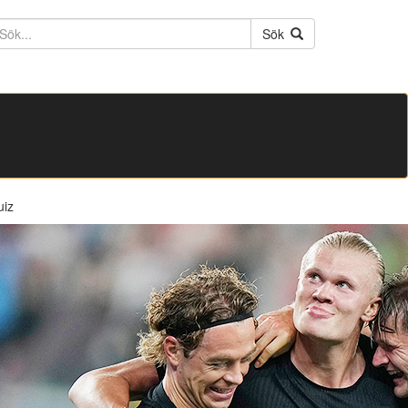
ktext
Sök
uiz