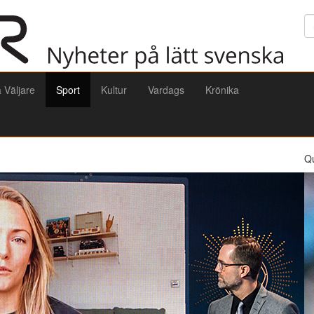
Sö
a Väljare
Sport
Kultur
Vardags
Krönika
Q