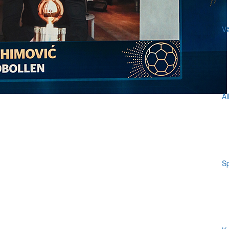
Vä
Al
Sp