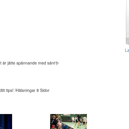
L
det är jätte spännande med sånt🪱
tt tips! /Hälsningar 8 Sidor