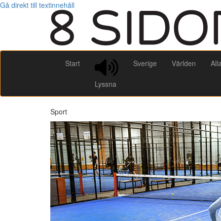
Gå direkt till textinnehåll
Start
Sverige
Världen
All
Lyssna
Sport