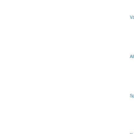
Vä
Al
Sp