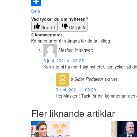
Email
Dela
Vad tycker du om nyheten?
Bra:
11
Dåligt:
3
2 kommentarer
Kommentarer är stängda för detta inlägg.
Masken🪱
skriver:
3 juni, 2021 kl. 08:25
Kan inte ni ha mer häst nyheter, jag tycker att 
8 Sidor
Redaktör
skriver:
3 juni, 2021 kl. 08:28
Hej Masken! Tack för din kommentar och di
Fler liknande artiklar