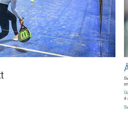
Å
t
Sv
om
Gå
4 
Sv