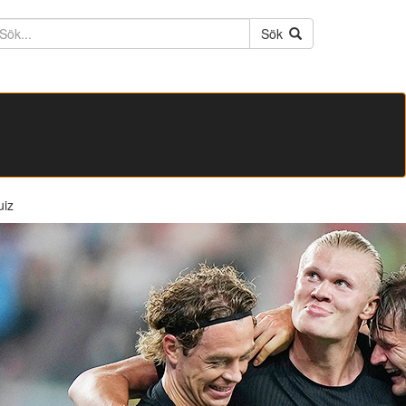
ktext
Sök
uiz