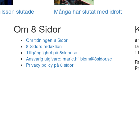
Nilsson slutade
Många har slutat med idrott
Om 8 Sidor
Om tidningen 8 Sidor
8 
8 Sidors redaktion
D
Tillgänglighet på 8sidor.se
1
Ansvarig utgivare:
marie.hillblom@8sidor.se
R
Privacy policy på 8 sidor
P