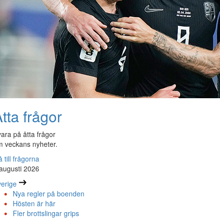
tta frågor
ara på åtta frågor
 veckans nyheter.
 till frågorna
augusti 2026
erige
Nya regler på boenden
Hösten är här
Fler brottslingar grips