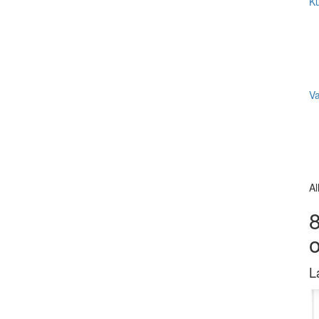
Ku
V
Al
8
L