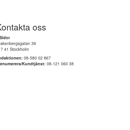
Kontakta oss
Sidor
rakenbergsgatan 39
17 41 Stockholm
edaktionen:
08-580 02 867
renumerera/Kundtjänst:
08-121 060 38