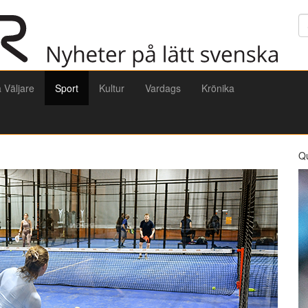
Sö
a Väljare
Sport
Kultur
Vardags
Krönika
Q