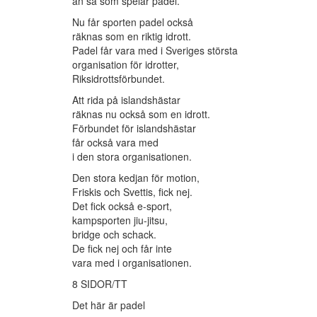
än så som spelar padel.
Nu får sporten padel också
räknas som en riktig idrott.
Padel får vara med i Sveriges största
organisation för idrotter,
Riksidrottsförbundet.
Att rida på islandshästar
räknas nu också som en idrott.
Förbundet för islandshästar
får också vara med
i den stora organisationen.
Den stora kedjan för motion,
Friskis och Svettis, fick nej.
Det fick också e-sport,
kampsporten jiu-jitsu,
bridge och schack.
De fick nej och får inte
vara med i organisationen.
8 SIDOR/TT
Det här är padel