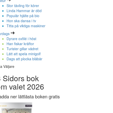
ltur
Stor tävling för körer
Linda Hammar är död
Populär hjälte på bio
Hon ska dansa i tv
Titta på viktiga maskiner
ardags
Dyrare oxfilé i höst
Han fiskar kräftor
Turister gillar vädret
Lätt att spela minigolf
Dags att plocka blåbär
la Väljare
 Sidors bok
om valet 2026
adda ner lättlästa boken gratis