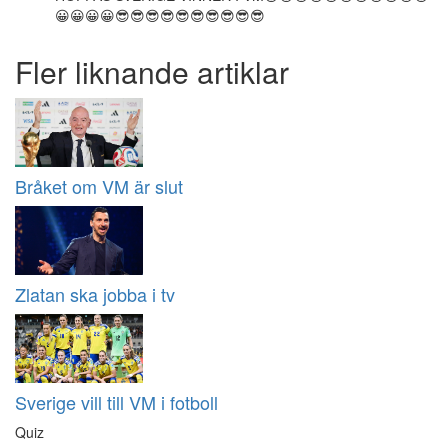
😀😀😀😀😎😎😎😎😎😎😎😎😎😎
Fler liknande artiklar
Bråket om VM är slut
Zlatan ska jobba i tv
Sverige vill till VM i fotboll
Quiz