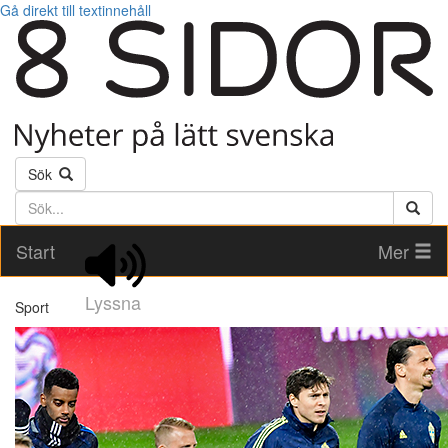
Gå direkt till textinnehåll
Sök
Söktext
Start
Mer
Lyssna
Sport