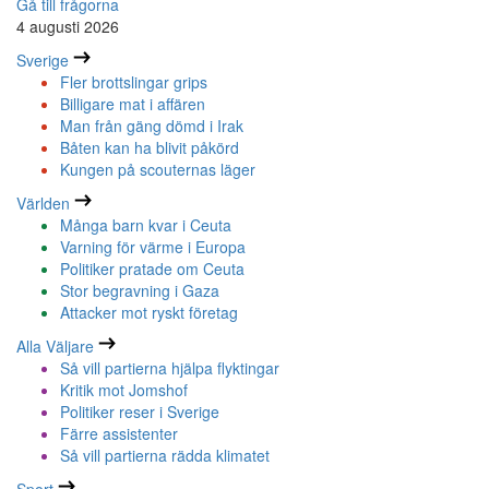
Gå till frågorna
4 augusti 2026
Sverige
Fler brottslingar grips
Billigare mat i affären
Man från gäng dömd i Irak
Båten kan ha blivit påkörd
Kungen på scouternas läger
Världen
Många barn kvar i Ceuta
Varning för värme i Europa
Politiker pratade om Ceuta
Stor begravning i Gaza
Attacker mot ryskt företag
Alla Väljare
Så vill partierna hjälpa flyktingar
Kritik mot Jomshof
Politiker reser i Sverige
Färre assistenter
Så vill partierna rädda klimatet