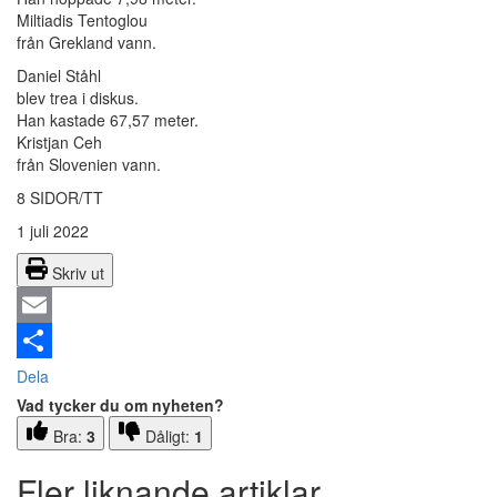
Miltiadis Tentoglou
från Grekland vann.
Daniel Ståhl
blev trea i diskus.
Han kastade 67,57 meter.
Kristjan Ceh
från Slovenien vann.
8 SIDOR/TT
1 juli 2022
Skriv ut
Email
Dela
Vad tycker du om nyheten?
Bra:
3
Dåligt:
1
Fler liknande artiklar