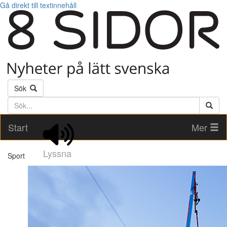
Gå direkt till textinnehåll
Sök
Söktext
Start
Mer
Lyssna
Sport