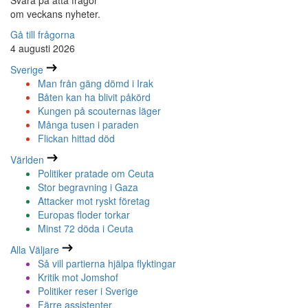
Svara på åtta frågor
om veckans nyheter.
Gå till frågorna
4 augusti 2026
Sverige
Man från gäng dömd i Irak
Båten kan ha blivit påkörd
Kungen på scouternas läger
Många tusen i paraden
Flickan hittad död
Världen
Politiker pratade om Ceuta
Stor begravning i Gaza
Attacker mot ryskt företag
Europas floder torkar
Minst 72 döda i Ceuta
Alla Väljare
Så vill partierna hjälpa flyktingar
Kritik mot Jomshof
Politiker reser i Sverige
Färre assistenter