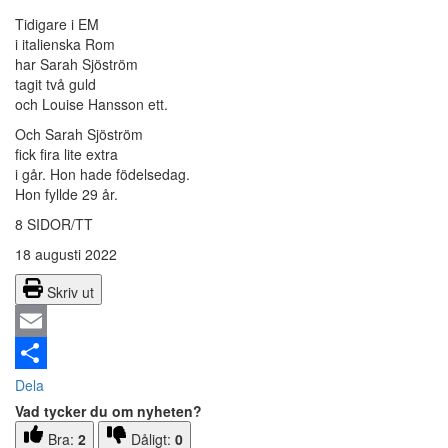
Tidigare i EM
i italienska Rom
har Sarah Sjöström
tagit två guld
och Louise Hansson ett.
Och Sarah Sjöström
fick fira lite extra
i går. Hon hade födelsedag.
Hon fyllde 29 år.
8 SIDOR/TT
18 augusti 2022
Skriv ut
Email
Dela
Vad tycker du om nyheten?
Bra:
2
Dåligt:
0