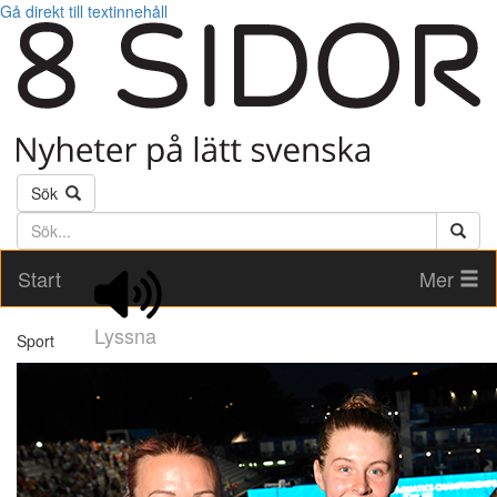
Gå direkt till textinnehåll
Sök
Söktext
Start
Mer
Lyssna
Sport